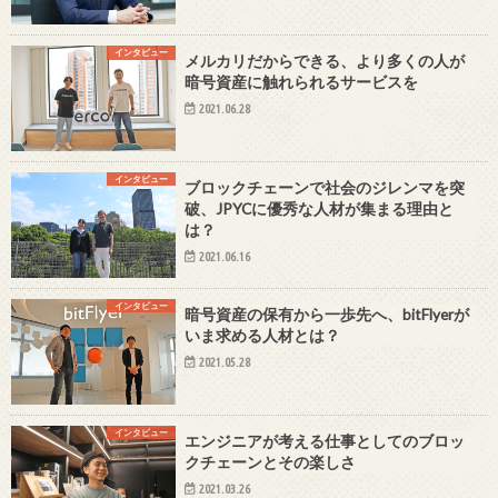
インタビュー
メルカリだからできる、より多くの人が
暗号資産に触れられるサービスを
2021.06.28
インタビュー
ブロックチェーンで社会のジレンマを突
破、JPYCに優秀な人材が集まる理由と
は？
2021.06.16
インタビュー
暗号資産の保有から一歩先へ、bitFlyerが
いま求める人材とは？
2021.05.28
インタビュー
エンジニアが考える仕事としてのブロッ
クチェーンとその楽しさ
2021.03.26