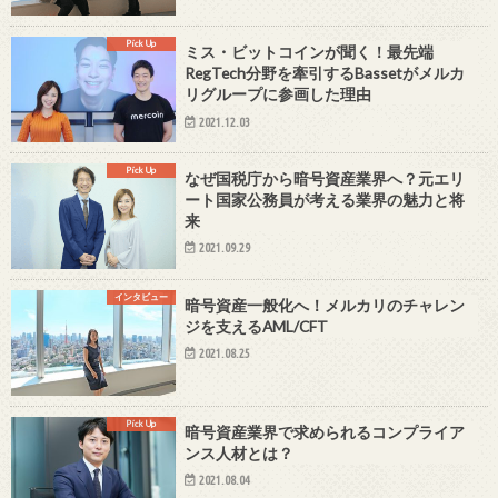
Pick Up
ミス・ビットコインが聞く！最先端
RegTech分野を牽引するBassetがメルカ
リグループに参画した理由
2021.12.03
Pick Up
なぜ国税庁から暗号資産業界へ？元エリ
ート国家公務員が考える業界の魅力と将
来
2021.09.29
インタビュー
暗号資産一般化へ！メルカリのチャレン
ジを支えるAML/CFT
2021.08.25
Pick Up
暗号資産業界で求められるコンプライア
ンス人材とは？
2021.08.04