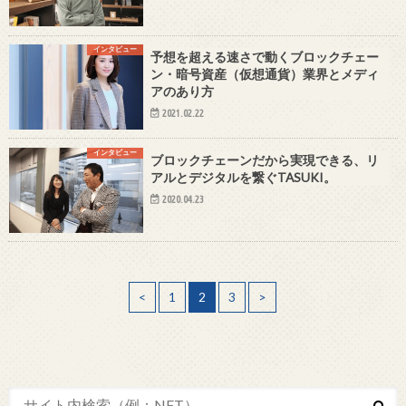
インタビュー
予想を超える速さで動くブロックチェー
ン・暗号資産（仮想通貨）業界とメディ
アのあり方
2021.02.22
インタビュー
ブロックチェーンだから実現できる、リ
アルとデジタルを繋ぐTASUKI。
2020.04.23
<
1
2
3
>