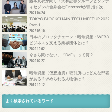
藤本真衣が聞く！大和証券グループとクレデ
ィセゾンの合弁会社Fintertechが目指す次世
代金融サービスとは
2023.04.24
TOKYO BLOCKCHAIN TECH MEETUP 2022
Part-1
2022.08.10
日本のブロックチェーン・暗号資産・WEB3
ビジネスを支える業界団体とは？
2020.10.02
今さら聞けない、『DeFi』って何？
2020.02.27
暗号資産（仮想通貨）取引所にはどんな部署
がある？求められる人物像は？
2019.10.12
よく検索されているワード