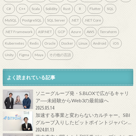
C#
C++
Scala
Solidity
Rust
R
Flutter
SQL
MySQL
PostgreSQL
SQL Server
.NET
.NET Core
.NET Framework
ASP.NET
GCP
Azure
AWS
Terraform
Kubernetes
Redis
Oracle
Docker
Linux
Android
iOS
Unity
Figma
Maya
その他の言語
よく読まれている記事
ソニーグループ発・S.BLOXで広がるキャリ
ア──未経験からWeb3の最前線へ
2025.05.14
加速する事業と変わらないカルチャー。SBI
グループ入りしたビットポイントジャパンの
今をCTOに聞いてみた！
2024.01.13