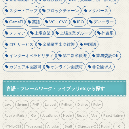
スタートアップ
ブロックチェーン
メタバース
GameFi
英語
VC・CVC
IEO
ディーラー
メディア
上場企業
上場企業グループ
外資系
自社サービス
金融業界出身歓迎
中国語
インターオペラビリティ
第二新卒歓迎
業務委託OK
カジュアル面談可
オンライン面接可
非公開求人
言語・フレームワーク・ライブラリetcから探す
Java
Spring
PHP
Laravel
Python
Django
Ruby
Ruby on Rails
Go
JavaScript
Node
React
Vue
React Native
HTML/CSS
Typescript
Angular
Swift
Objective-C
Kotlin
C