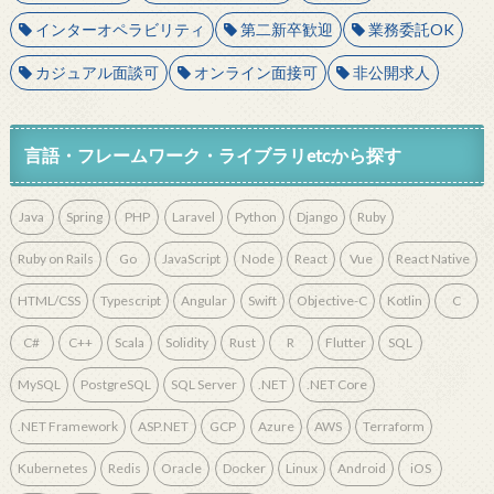
インターオペラビリティ
第二新卒歓迎
業務委託OK
カジュアル面談可
オンライン面接可
非公開求人
言語・フレームワーク・ライブラリetcから探す
Java
Spring
PHP
Laravel
Python
Django
Ruby
Ruby on Rails
Go
JavaScript
Node
React
Vue
React Native
HTML/CSS
Typescript
Angular
Swift
Objective-C
Kotlin
C
C#
C++
Scala
Solidity
Rust
R
Flutter
SQL
MySQL
PostgreSQL
SQL Server
.NET
.NET Core
.NET Framework
ASP.NET
GCP
Azure
AWS
Terraform
Kubernetes
Redis
Oracle
Docker
Linux
Android
iOS