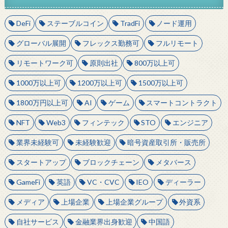
DeFi
ステーブルコイン
TradFi
ノード運用
グローバル展開
フレックス勤務可
フルリモート
リモートワーク可
原則出社
800万以上可
1000万以上可
1200万以上可
1500万以上可
1800万円以上可
AI
ゲーム
スマートコントラクト
NFT
Web3
フィンテック
STO
エンジニア
業界未経験可
未経験歓迎
暗号資産取引所・販売所
スタートアップ
ブロックチェーン
メタバース
GameFi
英語
VC・CVC
IEO
ディーラー
メディア
上場企業
上場企業グループ
外資系
自社サービス
金融業界出身歓迎
中国語