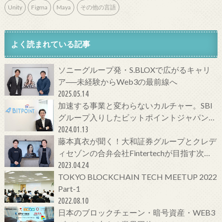
Unity
Figma
Maya
その他の言語
よく読まれている記事
ソニーグループ発・S.BLOXで広がるキャリ
ア──未経験からWeb3の最前線へ
2025.05.14
加速する事業と変わらないカルチャー。SBI
グループ入りしたビットポイントジャパンの
今をCTOに聞いてみた！
2024.01.13
藤本真衣が聞く！大和証券グループとクレデ
ィセゾンの合弁会社Fintertechが目指す次世
代金融サービスとは
2023.04.24
TOKYO BLOCKCHAIN TECH MEETUP 2022
Part-1
2022.08.10
日本のブロックチェーン・暗号資産・WEB3