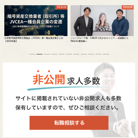
を
日本暗号資産等取引業協会（JVCEA）第一種会員企業まとめ
ソニーグループ発・S.BLOXで広がるキャリア──未経験から
【2026年版】
Web3の最前線へ
1
2
3
4
5
6
7
8
9
10
11