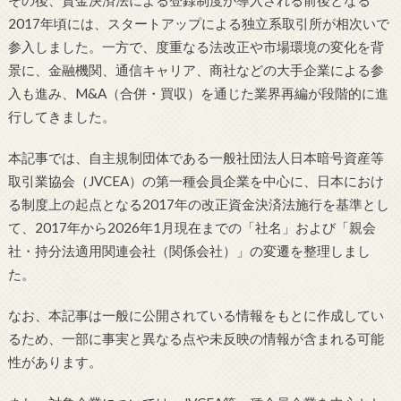
その後、資金決済法による登録制度が導入される前後となる
2017年頃には、スタートアップによる独立系取引所が相次いで
参入しました。一方で、度重なる法改正や市場環境の変化を背
景に、金融機関、通信キャリア、商社などの大手企業による参
入も進み、M&A（合併・買収）を通じた業界再編が段階的に進
行してきました。
本記事では、自主規制団体である一般社団法人日本暗号資産等
取引業協会（JVCEA）の第一種会員企業を中心に、日本におけ
る制度上の起点となる2017年の改正資金決済法施行を基準とし
て、2017年から2026年1月現在までの「社名」および「親会
社・持分法適用関連会社（関係会社）」の変遷を整理しまし
た。
なお、本記事は一般に公開されている情報をもとに作成してい
るため、一部に事実と異なる点や未反映の情報が含まれる可能
性があります。