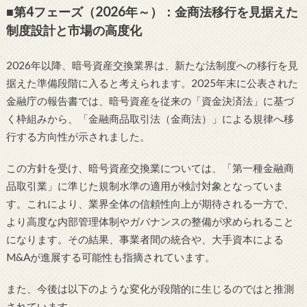
■第4フェーズ（2026年～）：金商法移行を見据えた
制度設計と市場の高度化
2026年以降、暗号資産交換業界は、新たな法制度への移行を見
据えた準備段階に入ると考えられます。2025年末に公表された
金融庁の報告書では、暗号資産を従来の「資金決済法」に基づ
く枠組みから、「金融商品取引法（金商法）」による規律へ移
行する方向性が示されました。
この方針を受け、暗号資産交換業については、「第一種金融商
品取引業」に準じた規制水準の適用が検討対象となっていま
す。これにより、業界全体の信頼性向上が期待される一方で、
より高度な内部管理体制やガバナンスの整備が求められること
になります。その結果、事業者間の統合や、大手資本による
M&Aが進展する可能性も指摘されています。
また、今後は以下のような変化が段階的に生じるのではと推測
されています。