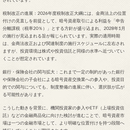
税制改正の進展：2026年度税制改正大綱には、金商法上の位置
付けの見直しを前提として、暗号資産取引による利益を「申告
分離課税（税率20％）」とする方針が盛り込まれ、2028年1月
の施行が見込まれる旨が報じられています。実際の適用時期
は、金商法改正および関連制度の施行スケジュールに左右され
ますが、投資環境は株式や投資信託と同様の水準へ近づいてい
くことが想定されています。
銀行・保険会社の関与拡大：これまで一定の制約があった銀行
や保険会社の子会社による暗号資産交換業への参入や、投資目
的での関与についても、制度整備の進展に伴い、選択肢が広が
る可能性があります。
こうした動きを背景に、機関投資家の参入やETF（上場投資信
託）などの金融商品化に向けた検討が進むことで、暗号資産市
場は一つの金融市場として、より明確な位置付けを持つ段階へ