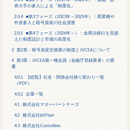
券大手の参入による「制度化」
2.0.4
■第3フェーズ（2023年～2025年）：異業種や
外資参入と暗号資産の社会浸透
2.0.5
■第4フェーズ（2026年～）：金商法移行を見据
えた制度設計と市場の高度化
3
第2章：暗号資産交換業の制度とJVCEAについて
4
第3章：JVCEA第一種会員（金融庁登録業者）の変
遷
4.0.1
【総覧】社名・関係会社移り変わり一覧
（PDF）
4.0.2
企業一覧
4.1
株式会社マネーパートナーズ
4.2
株式会社bitFlyer
4.3
株式会社Custodiem