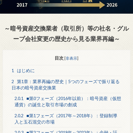
～暗号資産交換業者（取引所）等の社名・グル
ープ会社変更の歴史から見る業界再編～
目次
[
非表示
]
1
はじめに
2
第1章：業界再編の歴史｜5つのフェーズで振り返る
日本の暗号資産交換業
2.0.1
■第0フェーズ（2016年以前）：暗号資産（仮想
通貨）の誕生と取引市場の創成
2.0.2
■第1フェーズ（2017年～2018年）：登録制導
入と玉石混交の市場
2.0.3
■第2フェーズ（2019年～2022年）：金融・証