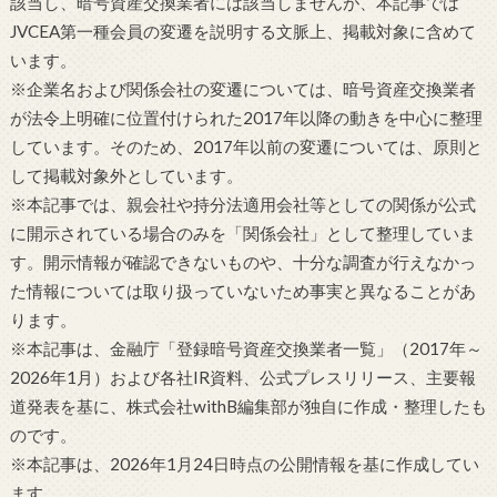
該当し、暗号資産交換業者には該当しませんが、本記事では
JVCEA第一種会員の変遷を説明する文脈上、掲載対象に含めて
います。
※企業名および関係会社の変遷については、暗号資産交換業者
が法令上明確に位置付けられた2017年以降の動きを中心に整理
しています。そのため、2017年以前の変遷については、原則と
して掲載対象外としています。
※本記事では、親会社や持分法適用会社等としての関係が公式
に開示されている場合のみを「関係会社」として整理していま
す。開示情報が確認できないものや、十分な調査が行えなかっ
た情報については取り扱っていないため事実と異なることがあ
ります。
※本記事は、金融庁「登録暗号資産交換業者一覧」（2017年～
2026年1月）および各社IR資料、公式プレスリリース、主要報
道発表を基に、株式会社withB編集部が独自に作成・整理したも
のです。
※本記事は、2026年1月24日時点の公開情報を基に作成してい
ます。