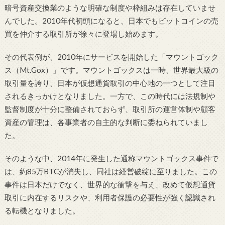
暗号資産交換業のような明確な制度や枠組みは存在していませ
んでした。2010年代初頭になると、日本でもビットコインの売
買を仲介する取引所が徐々に登場し始めます。
その代表例が、2010年にサービスを開始した「マウントゴック
ス（Mt.Gox）」です。マウントゴックスは一時、世界最大級の
取引量を誇り、日本が仮想通貨取引の中心地の一つとして注目
されるきっかけとなりました。一方で、この時代には法規制や
監督制度が十分に整備されておらず、取引所の運営体制や顧客
資産の管理は、各事業者の自主的な判断に委ねられていまし
た。
そのような中、2014年に発生した通称マウントゴックス事件で
は、約85万BTCが消失し、同社は経営破綻に至りました。この
事件は日本だけでなく、世界的な衝撃を与え、改めて仮想通貨
取引に内在するリスクや、利用者保護の必要性が強く認識され
る転機となりました。