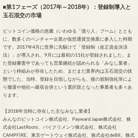
■第1フェーズ（2017年～2018年）：登録制導入と
玉石混交の市場
ビットコイン価格の急騰（いわゆる「億り人」ブーム）ととも
に、数多くのベンチャー企業が仮想通貨交換業に参入した時期
です。2017年4月に世界に先駆けて「登録制（改正資金決済
法）」が導入され、9月には最初の11社が登録されました。ま
た登録審査中であっても営業継続が認められる「みなし業者」
という枠組みが存在したため、まだまだ業界内は玉石混交の状
態でした。当時、登録を目指しながらも、後の規制強化等によ
り撤退や他社へ吸収合併という選択肢となった事業者も多々あ
ります。
【2018年当時に存在した主なみなし業者】
みんなのビットコイン株式会社、Payward Japan株式会社、株
式会社LastRoots、バイクリメンツ株式会社、株式会社
CAMPFIRE、東京ゲートウェイ株式会社、株式会社deBit、株式