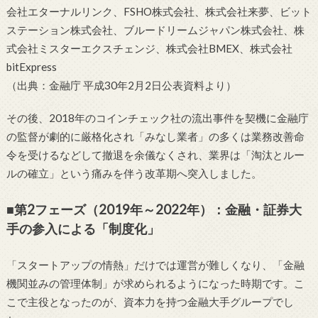
会社エターナルリンク、FSHO株式会社、株式会社来夢、ビット
ステーション株式会社、ブルードリームジャパン株式会社、株
式会社ミスターエクスチェンジ、株式会社BMEX、株式会社
bitExpress
（出典：金融庁 平成30年2月2日公表資料より）
その後、2018年のコインチェック社の流出事件を契機に金融庁
の監督が劇的に厳格化され「みなし業者」の多くは業務改善命
令を受けるなどして撤退を余儀なくされ、業界は「淘汰とルー
ルの確立」という痛みを伴う改革期へ突入しました。
■第2フェーズ（2019年～2022年）：金融・証券大
手の参入による「制度化」
「スタートアップの情熱」だけでは運営が難しくなり、「金融
機関並みの管理体制」が求められるようになった時期です。こ
こで主役となったのが、資本力を持つ金融大手グループでし