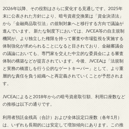
2026年以降、その役割はさらに変化する見通しです。2025年
末に公表された方針により、暗号資産交換業は「資金決済法」
から「金融商品取引法」の規制対象へと移行する方向で議論が
進んでいます。 新たな制度下においては、JVCEA等の自主規制
機関が、より独立した権限を持って審査や市場監視を実施する
体制強化が求められることになると目されており、金融審議会
の議論においても、専門家を交えた中立的な委員会による審査
体制の構築などが提言されています。今後、JVCEAは「法規制
と実務の橋渡しを行う公的なゲートキーパー」として、より重
層的な責任を負う組織へと再定義されていくことが予想されま
す。
JVCEAによると2018年からの暗号資産取引額、利用口座数など
の推移は以下の通りです。
利用者預託金残高（合計）および全体設定口座数（各年1月）
は、いずれも長期的には安定して増加傾向にあります。この推