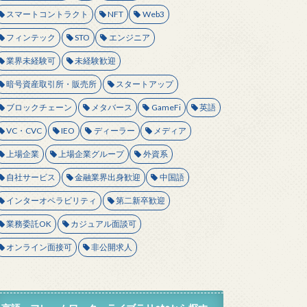
スマートコントラクト
NFT
Web3
フィンテック
STO
エンジニア
業界未経験可
未経験歓迎
暗号資産取引所・販売所
スタートアップ
ブロックチェーン
メタバース
GameFi
英語
VC・CVC
IEO
ディーラー
メディア
上場企業
上場企業グループ
外資系
自社サービス
金融業界出身歓迎
中国語
インターオペラビリティ
第二新卒歓迎
業務委託OK
カジュアル面談可
オンライン面接可
非公開求人