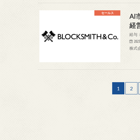
セールス
A
経
給与：
2025
株式会
1
2