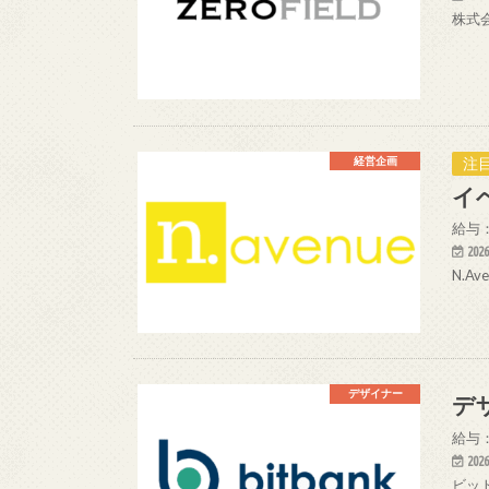
株式
注目
経営企画
イ
給与：
2026
N.A
デザイナー
デ
給与：
2026
ビッ