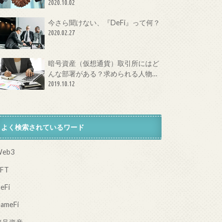
体とは？
2020.10.02
今さら聞けない、『DeFi』って何？
2020.02.27
暗号資産（仮想通貨）取引所にはど
んな部署がある？求められる人物像
は？
2019.10.12
よく検索されているワード
eb3
FT
eFi
ameFi