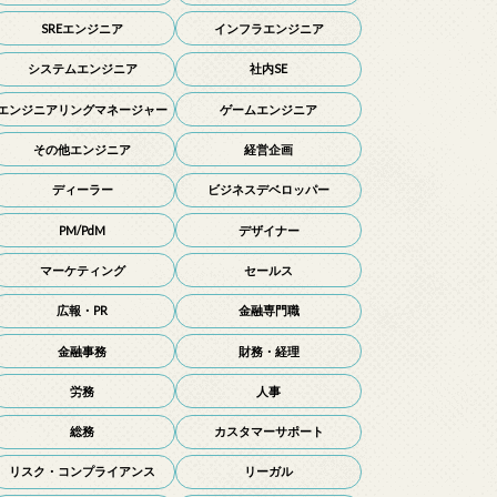
SREエンジニア
インフラエンジニア
システムエンジニア
社内SE
エンジニアリングマネージャー
ゲームエンジニア
その他エンジニア
経営企画
ディーラー
ビジネスデベロッパー
PM/PdM
デザイナー
マーケティング
セールス
広報・PR
金融専門職
金融事務
財務・経理
労務
人事
総務
カスタマーサポート
リスク・コンプライアンス
リーガル