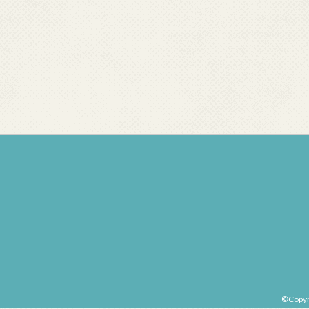
©Copy