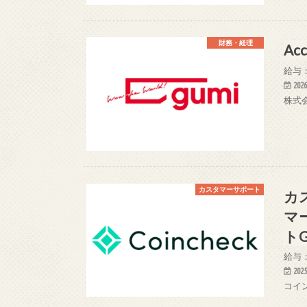
財務・経理
Ac
給与：
2026
株式会
カスタマーサポート
カ
マ
ト
給与：
2025
コイ