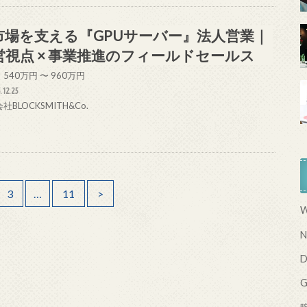
I市場を支える『GPUサーバー』法人営業｜
営視点 × 事業推進のフィールドセールス
540万円 〜 960万円
.12.25
社BLOCKSMITH&Co.
3
…
11
>
W
N
D
G