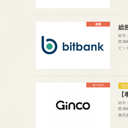
総務
総
給与：
2026
ビッ
注目
セールス
【
給与：
2026
株式会