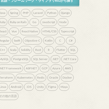
言語・フレームワーク・ライブラリetcから探す
Java
Spring
PHP
Laravel
Python
Django
Ruby
Ruby on Rails
Go
JavaScript
Node
React
Vue
React Native
HTML/CSS
Typescript
Angular
Swift
Objective-C
Kotlin
C
C#
C++
Scala
Solidity
Rust
R
Flutter
SQL
MySQL
PostgreSQL
SQL Server
.NET
.NET Core
.NET Framework
ASP.NET
GCP
Azure
AWS
Terraform
Kubernetes
Redis
Oracle
Docker
Linux
Android
iOS
Unity
Figma
Maya
その他の言語