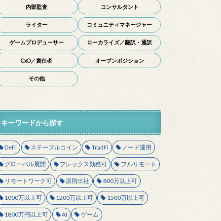
内部監査
コンサルタント
ライター
コミュニティマネージャー
ゲームプロデューサー
ローカライズ／翻訳・通訳
CxO／責任者
オープンポジション
その他
キーワードから探す
DeFi
ステーブルコイン
TradFi
ノード運用
グローバル展開
フレックス勤務可
フルリモート
リモートワーク可
原則出社
800万以上可
1000万以上可
1200万以上可
1500万以上可
1800万円以上可
AI
ゲーム