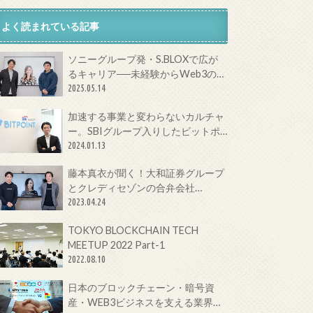
よく読まれている記事
ソニーグループ発・S.BLOXで広が
るキャリア──未経験からWeb3の最
前線へ
2025.05.14
加速する事業と変わらないカルチャ
ー。SBIグループ入りしたビットポ
イントジャパンの今をCTOに聞いて
2024.01.13
みた！
藤本真衣が聞く！大和証券グループ
とクレディセゾンの合弁会社
Fintertechが目指す次世代金融サー
2023.04.24
ビスとは
TOKYO BLOCKCHAIN TECH
MEETUP 2022 Part-1
2022.08.10
日本のブロックチェーン・暗号資
産・WEB3ビジネスを支える業界団