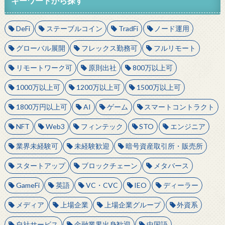
キーワードから探す
DeFi
ステーブルコイン
TradFi
ノード運用
グローバル展開
フレックス勤務可
フルリモート
リモートワーク可
原則出社
800万以上可
1000万以上可
1200万以上可
1500万以上可
1800万円以上可
AI
ゲーム
スマートコントラクト
NFT
Web3
フィンテック
STO
エンジニア
業界未経験可
未経験歓迎
暗号資産取引所・販売所
スタートアップ
ブロックチェーン
メタバース
GameFi
英語
VC・CVC
IEO
ディーラー
メディア
上場企業
上場企業グループ
外資系
自社サービス
金融業界出身歓迎
中国語