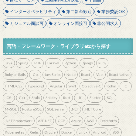
インターオペラビリティ
第二新卒歓迎
業務委託OK
カジュアル面談可
オンライン面接可
非公開求人
言語・フレームワーク・ライブラリetcから探す
Java
Spring
PHP
Laravel
Python
Django
Ruby
Ruby on Rails
Go
JavaScript
Node
React
Vue
React Native
HTML/CSS
Typescript
Angular
Swift
Objective-C
Kotlin
C
C#
C++
Scala
Solidity
Rust
R
Flutter
SQL
MySQL
PostgreSQL
SQL Server
.NET
.NET Core
.NET Framework
ASP.NET
GCP
Azure
AWS
Terraform
Kubernetes
Redis
Oracle
Docker
Linux
Android
iOS