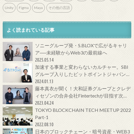
Unity
Figma
Maya
その他の言語
よく読まれている記事
ソニーグループ発・S.BLOXで広がるキャリ
ア──未経験からWeb3の最前線へ
2025.05.14
加速する事業と変わらないカルチャー。SBI
グループ入りしたビットポイントジャパンの
今をCTOに聞いてみた！
2024.01.13
藤本真衣が聞く！大和証券グループとクレデ
ィセゾンの合弁会社Fintertechが目指す次世
代金融サービスとは
2023.04.24
TOKYO BLOCKCHAIN TECH MEETUP 2022
Part-1
2022.08.10
日本のブロックチェーン・暗号資産・WEB3