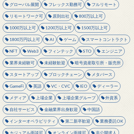
グローバル展開
フレックス勤務可
フルリモート
リモートワーク可
原則出社
800万以上可
1000万以上可
1200万以上可
1500万以上可
1800万円以上可
AI
ゲーム
スマートコントラクト
NFT
Web3
フィンテック
STO
エンジニア
業界未経験可
未経験歓迎
暗号資産取引所・販売所
スタートアップ
ブロックチェーン
メタバース
GameFi
英語
VC・CVC
IEO
ディーラー
メディア
上場企業
上場企業グループ
外資系
自社サービス
金融業界出身歓迎
中国語
インターオペラビリティ
第二新卒歓迎
業務委託OK
カジュアル面談可
オンライン面接可
非公開求人