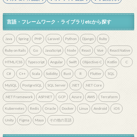
言語・フレームワーク・ライブラリetcから探す
Java
Spring
PHP
Laravel
Python
Django
Ruby
Ruby on Rails
Go
JavaScript
Node
React
Vue
React Native
HTML/CSS
Typescript
Angular
Swift
Objective-C
Kotlin
C
C#
C++
Scala
Solidity
Rust
R
Flutter
SQL
MySQL
PostgreSQL
SQL Server
.NET
.NET Core
.NET Framework
ASP.NET
GCP
Azure
AWS
Terraform
Kubernetes
Redis
Oracle
Docker
Linux
Android
iOS
Unity
Figma
Maya
その他の言語