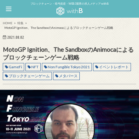
ブロックチェーン・暗号資産・WEB3業界の求人メディア withB
HOME
特集
MotoGP Ignition、The SandboxのAnimocaによるブロックチェーンゲーム戦略
2021.08.02
MotoGP Ignition、The SandboxのAnimocaによる
ブロックチェーンゲーム戦略
GameFi
NFT
Non Fungible Tokyo 2021
イベントレポート
ブロックチェーンゲーム
メタバース