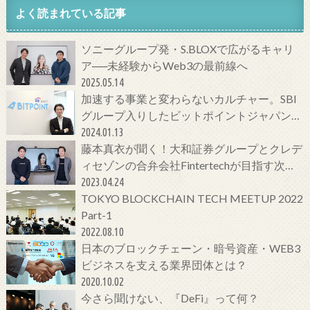
よく読まれている記事
ソニーグループ発・S.BLOXで広がるキャリ
ア──未経験からWeb3の最前線へ
2025.05.14
加速する事業と変わらないカルチャー。SBI
グループ入りしたビットポイントジャパンの
今をCTOに聞いてみた！
2024.01.13
藤本真衣が聞く！大和証券グループとクレデ
ィセゾンの合弁会社Fintertechが目指す次世
代金融サービスとは
2023.04.24
TOKYO BLOCKCHAIN TECH MEETUP 2022
Part-1
2022.08.10
日本のブロックチェーン・暗号資産・WEB3
ビジネスを支える業界団体とは？
2020.10.02
今さら聞けない、『DeFi』って何？