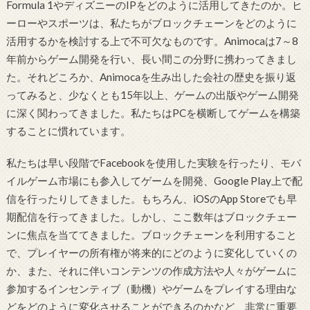
Formula 1やディズニーのIPをどのように活用してきたのか。ヒ
ーローやスポーツは、私たちがブロックチェーンをどのように
活用するかを検討する上で不可欠なものです。Animocaは7～8
年前からゲーム開発を行い、長い間この分野に携わってきまし
た。それどころか、Animocaを生み出した会社の歴史を振り返
ってみると、少なくとも15年以上、ゲームの出版やゲーム開発
に深く関わってきました。私たちはPCを横断してゲームを構築
することに
慣れています。
私たちは早い段階でFacebookを使用した実験を行ったり、モバ
イルゲーム市場にも参入してゲームを開発、Google Play上で配
信を行ったりしてきました。もちろん、iOSの
App Store
でも早
期配信を行ってきました。しかし、ここ数年はブロックチェー
ンに焦点を当ててきました。ブロックチェーンを利用すること
で、プレイヤーの所有権が将来的にどのように変化していくの
か、また、それに伴いコンテンツの作成方法や人々がゲームに
参加するインセンティブ（動機）やゲームをプレイする理由な
どをどのように変化させることができるのかなど、非常に重要