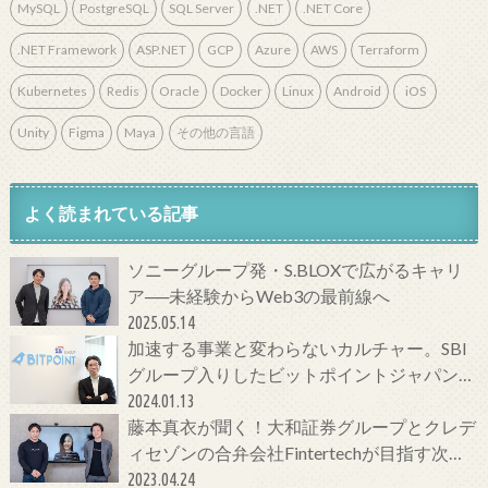
MySQL
PostgreSQL
SQL Server
.NET
.NET Core
.NET Framework
ASP.NET
GCP
Azure
AWS
Terraform
Kubernetes
Redis
Oracle
Docker
Linux
Android
iOS
Unity
Figma
Maya
その他の言語
よく読まれている記事
ソニーグループ発・S.BLOXで広がるキャリ
ア──未経験からWeb3の最前線へ
2025.05.14
加速する事業と変わらないカルチャー。SBI
グループ入りしたビットポイントジャパンの
今をCTOに聞いてみた！
2024.01.13
藤本真衣が聞く！大和証券グループとクレデ
ィセゾンの合弁会社Fintertechが目指す次世
代金融サービスとは
2023.04.24