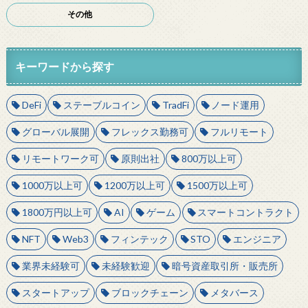
その他
キーワードから探す
DeFi
ステーブルコイン
TradFi
ノード運用
グローバル展開
フレックス勤務可
フルリモート
リモートワーク可
原則出社
800万以上可
1000万以上可
1200万以上可
1500万以上可
1800万円以上可
AI
ゲーム
スマートコントラクト
NFT
Web3
フィンテック
STO
エンジニア
業界未経験可
未経験歓迎
暗号資産取引所・販売所
スタートアップ
ブロックチェーン
メタバース