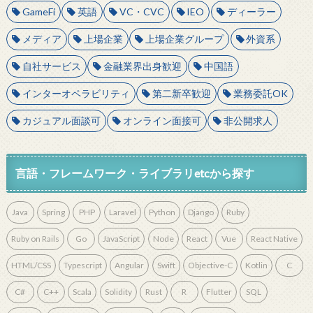
GameFi
英語
VC・CVC
IEO
ディーラー
メディア
上場企業
上場企業グループ
外資系
自社サービス
金融業界出身歓迎
中国語
インターオペラビリティ
第二新卒歓迎
業務委託OK
カジュアル面談可
オンライン面接可
非公開求人
言語・フレームワーク・ライブラリetcから探す
Java
Spring
PHP
Laravel
Python
Django
Ruby
Ruby on Rails
Go
JavaScript
Node
React
Vue
React Native
HTML/CSS
Typescript
Angular
Swift
Objective-C
Kotlin
C
C#
C++
Scala
Solidity
Rust
R
Flutter
SQL