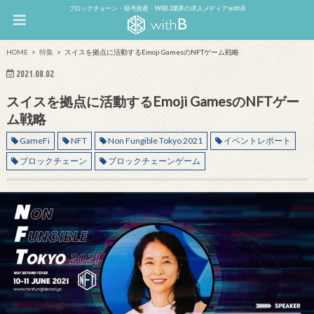
ブロックチェーン・暗号資産・WEB3業界の求人メディア withB
HOME
特集
スイスを拠点に活動するEmoji GamesのNFTゲーム戦略
2021.08.02
スイスを拠点に活動するEmoji GamesのNFTゲー
ム戦略
GameFi
NFT
Non Fungible Tokyo 2021
イベントレポート
ブロックチェーン
ブロックチェーンゲーム