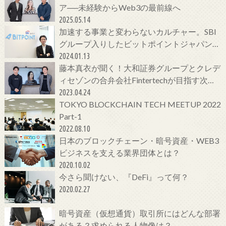
ア──未経験からWeb3の最前線へ
2025.05.14
加速する事業と変わらないカルチャー。SBI
グループ入りしたビットポイントジャパンの
今をCTOに聞いてみた！
2024.01.13
藤本真衣が聞く！大和証券グループとクレデ
ィセゾンの合弁会社Fintertechが目指す次世
代金融サービスとは
2023.04.24
TOKYO BLOCKCHAIN TECH MEETUP 2022
Part-1
2022.08.10
日本のブロックチェーン・暗号資産・WEB3
ビジネスを支える業界団体とは？
2020.10.02
今さら聞けない、『DeFi』って何？
2020.02.27
暗号資産（仮想通貨）取引所にはどんな部署
がある？求められる人物像は？