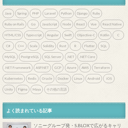
Java
Spring
PHP
Laravel
Python
Django
Ruby
Ruby on Rails
Go
JavaScript
Node
React
Vue
React Native
HTML/CSS
Typescript
Angular
Swift
Objective-C
Kotlin
C
C#
C++
Scala
Solidity
Rust
R
Flutter
SQL
MySQL
PostgreSQL
SQL Server
.NET
.NET Core
.NET Framework
ASP.NET
GCP
Azure
AWS
Terraform
Kubernetes
Redis
Oracle
Docker
Linux
Android
iOS
Unity
Figma
Maya
その他の言語
よく読まれている記事
ソニーグループ発・S.BLOXで広がるキャリ