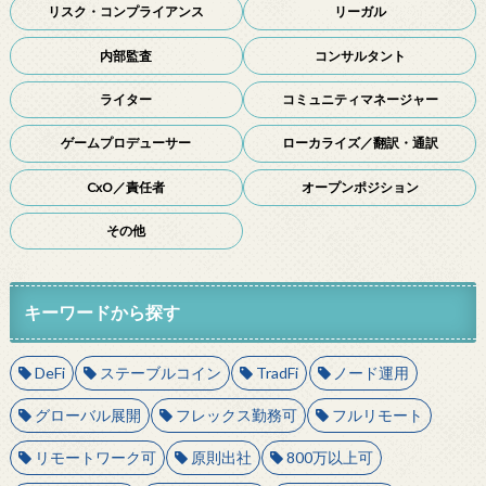
リスク・コンプライアンス
リーガル
内部監査
コンサルタント
ライター
コミュニティマネージャー
ゲームプロデューサー
ローカライズ／翻訳・通訳
CxO／責任者
オープンポジション
その他
キーワードから探す
DeFi
ステーブルコイン
TradFi
ノード運用
グローバル展開
フレックス勤務可
フルリモート
リモートワーク可
原則出社
800万以上可