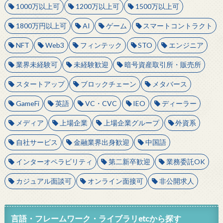
1000万以上可
1200万以上可
1500万以上可
1800万円以上可
AI
ゲーム
スマートコントラクト
NFT
Web3
フィンテック
STO
エンジニア
業界未経験可
未経験歓迎
暗号資産取引所・販売所
スタートアップ
ブロックチェーン
メタバース
GameFi
英語
VC・CVC
IEO
ディーラー
メディア
上場企業
上場企業グループ
外資系
自社サービス
金融業界出身歓迎
中国語
インターオペラビリティ
第二新卒歓迎
業務委託OK
カジュアル面談可
オンライン面接可
非公開求人
言語・フレームワーク・ライブラリetcから探す