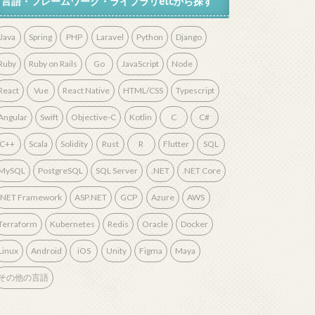
言語・フレームワーク・ライブラリetcから探す
Java
Spring
PHP
Laravel
Python
Django
Ruby
Ruby on Rails
Go
JavaScript
Node
React
Vue
React Native
HTML/CSS
Typescript
Angular
Swift
Objective-C
Kotlin
C
C#
C++
Scala
Solidity
Rust
R
Flutter
SQL
MySQL
PostgreSQL
SQL Server
.NET
.NET Core
.NET Framework
ASP.NET
GCP
Azure
AWS
Terraform
Kubernetes
Redis
Oracle
Docker
Linux
Android
iOS
Unity
Figma
Maya
その他の言語