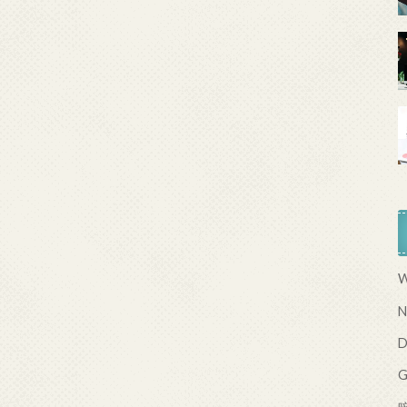
W
N
D
G