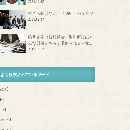
体とは？
2020.10.02
今さら聞けない、『DeFi』って何？
2020.02.27
暗号資産（仮想通貨）取引所にはど
んな部署がある？求められる人物像
は？
2019.10.12
よく検索されているワード
eb3
FT
eFi
ameFi