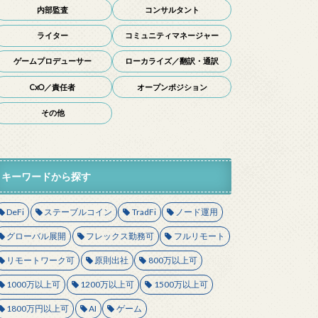
内部監査
コンサルタント
ライター
コミュニティマネージャー
ゲームプロデューサー
ローカライズ／翻訳・通訳
CxO／責任者
オープンポジション
その他
キーワードから探す
DeFi
ステーブルコイン
TradFi
ノード運用
グローバル展開
フレックス勤務可
フルリモート
リモートワーク可
原則出社
800万以上可
1000万以上可
1200万以上可
1500万以上可
1800万円以上可
AI
ゲーム