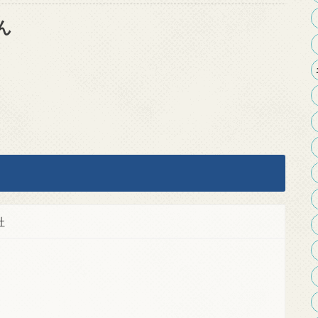
ん
社
1