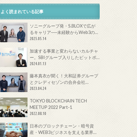
よく読まれている記事
ソニーグループ発・S.BLOXで広が
るキャリア──未経験からWeb3の最
前線へ
2025.05.14
加速する事業と変わらないカルチャ
ー。SBIグループ入りしたビットポ
イントジャパンの今をCTOに聞いて
2024.01.13
みた！
藤本真衣が聞く！大和証券グループ
とクレディセゾンの合弁会社
Fintertechが目指す次世代金融サー
2023.04.24
ビスとは
TOKYO BLOCKCHAIN TECH
MEETUP 2022 Part-1
2022.08.10
日本のブロックチェーン・暗号資
産・WEB3ビジネスを支える業界団