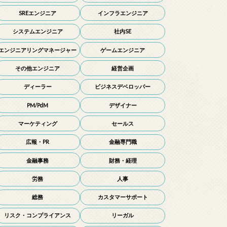
SREエンジニア
インフラエンジニア
システムエンジニア
社内SE
エンジニアリングマネージャー
ゲームエンジニア
その他エンジニア
経営企画
ディーラー
ビジネスデベロッパー
PM/PdM
デザイナー
マーケティング
セールス
広報・PR
金融専門職
金融事務
財務・経理
労務
人事
総務
カスタマーサポート
リスク・コンプライアンス
リーガル