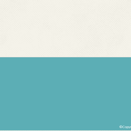
©Copy