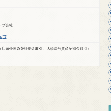
ープ会社）
p/
（店頭外国為替証拠金取引、店頭暗号資産証拠金取引）