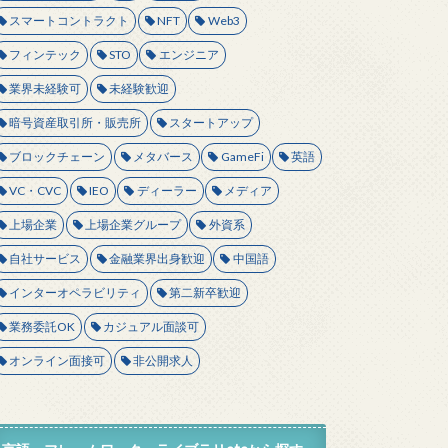
スマートコントラクト
NFT
Web3
フィンテック
STO
エンジニア
業界未経験可
未経験歓迎
暗号資産取引所・販売所
スタートアップ
ブロックチェーン
メタバース
GameFi
英語
VC・CVC
IEO
ディーラー
メディア
上場企業
上場企業グループ
外資系
自社サービス
金融業界出身歓迎
中国語
インターオペラビリティ
第二新卒歓迎
業務委託OK
カジュアル面談可
オンライン面接可
非公開求人