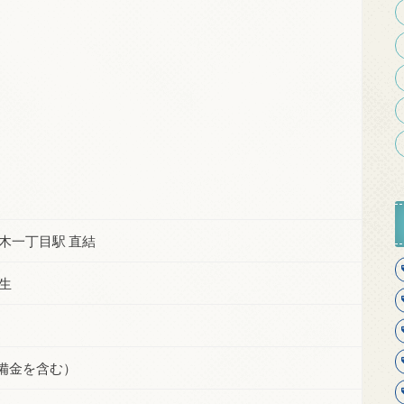
本木一丁目駅 直結
行生
準備金を含む）