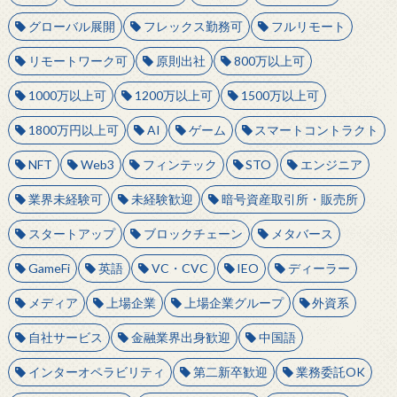
グローバル展開
フレックス勤務可
フルリモート
リモートワーク可
原則出社
800万以上可
1000万以上可
1200万以上可
1500万以上可
1800万円以上可
AI
ゲーム
スマートコントラクト
NFT
Web3
フィンテック
STO
エンジニア
業界未経験可
未経験歓迎
暗号資産取引所・販売所
スタートアップ
ブロックチェーン
メタバース
GameFi
英語
VC・CVC
IEO
ディーラー
メディア
上場企業
上場企業グループ
外資系
自社サービス
金融業界出身歓迎
中国語
インターオペラビリティ
第二新卒歓迎
業務委託OK