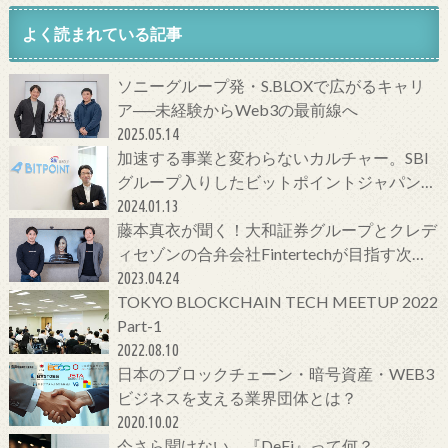
よく読まれている記事
ソニーグループ発・S.BLOXで広がるキャリ
ア──未経験からWeb3の最前線へ
2025.05.14
加速する事業と変わらないカルチャー。SBI
グループ入りしたビットポイントジャパンの
今をCTOに聞いてみた！
2024.01.13
藤本真衣が聞く！大和証券グループとクレデ
ィセゾンの合弁会社Fintertechが目指す次世
代金融サービスとは
2023.04.24
TOKYO BLOCKCHAIN TECH MEETUP 2022
Part-1
2022.08.10
日本のブロックチェーン・暗号資産・WEB3
ビジネスを支える業界団体とは？
2020.10.02
今さら聞けない、『DeFi』って何？