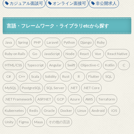
カジュアル面談可
オンライン面接可
非公開求人
言語・フレームワーク・ライブラリetcから探す
Java
Spring
PHP
Laravel
Python
Django
Ruby
Ruby on Rails
Go
JavaScript
Node
React
Vue
React Native
HTML/CSS
Typescript
Angular
Swift
Objective-C
Kotlin
C
C#
C++
Scala
Solidity
Rust
R
Flutter
SQL
MySQL
PostgreSQL
SQL Server
.NET
.NET Core
.NET Framework
ASP.NET
GCP
Azure
AWS
Terraform
Kubernetes
Redis
Oracle
Docker
Linux
Android
iOS
Unity
Figma
Maya
その他の言語