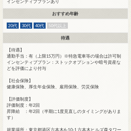
インセンティブプランあり
おすすめ年齢
20代
30代
40代
50代以上
待遇
【待遇】
通勤手当：有（上限15万円）※特急電車等の場合は許可制
インセンティブプラン：ストックオプションや暗号資産な
どを評価により付与
【社会保険】
健康保険、厚生年金保険、雇用保険、労災保険
【評価制度】
評価制度：年2回
昇降給 ：年2回（半期に1度見直しのタイミングがありま
す）
就業場所：東京都港区六本木6-10-1 六本木ヒルズ森タワー