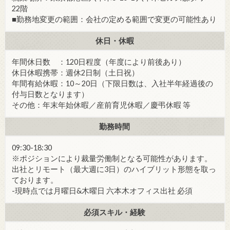
22階
■勤務地変更の範囲：会社の定める範囲で変更の可能性あり
休日・休暇
年間休日数 ：120日程度（年度により前後あり）
休日休暇携帯：週休2日制（土日祝）
年間有給休暇：10～20日（下限日数は、入社半年経過後の
付与日数となります）
その他：年末年始休暇／産前育児休暇／慶弔休暇 等
勤務時間
09:30-18:30
※ポジションにより裁量労働制となる可能性があります。
出社とリモート（最大週に3日）のハイブリット形態を取っ
ております。
-現時点では月曜日&木曜日 六本木オフィス出社 必須
必須スキル・経験