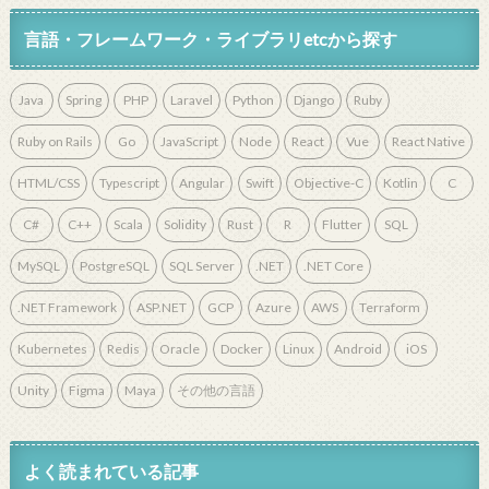
言語・フレームワーク・ライブラリetcから探す
Java
Spring
PHP
Laravel
Python
Django
Ruby
Ruby on Rails
Go
JavaScript
Node
React
Vue
React Native
HTML/CSS
Typescript
Angular
Swift
Objective-C
Kotlin
C
C#
C++
Scala
Solidity
Rust
R
Flutter
SQL
MySQL
PostgreSQL
SQL Server
.NET
.NET Core
.NET Framework
ASP.NET
GCP
Azure
AWS
Terraform
Kubernetes
Redis
Oracle
Docker
Linux
Android
iOS
Unity
Figma
Maya
その他の言語
よく読まれている記事