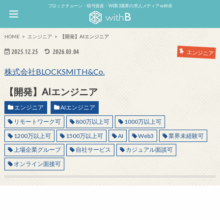
ブロックチェーン・暗号資産・WEB3業界の求人メディア withB
HOME
エンジニア
【開発】AIエンジニア
2025.12.25
2026.03.04
エンジニア
株式会社BLOCKSMITH&Co.
【開発】AIエンジニア
エンジニア
AIエンジニア
リモートワーク可
800万以上可
1000万以上可
1200万以上可
1500万以上可
AI
Web3
業界未経験可
上場企業グループ
自社サービス
カジュアル面談可
オンライン面接可