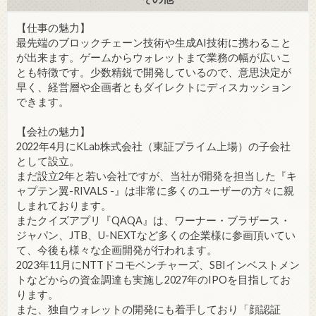
【仕事の魅力】
最先端のブロックチェーン技術や生成AI技術に携わること
が出来ます。ゲームからウォレットまで業務の幅が広いこ
とも特徴です。少数精鋭で開発しているので、意思決定が
早く、経営層や企画者ともダイレクトにディスカッション
できます。
【会社の魅力】
2022年4月にKLab株式会社（東証プライム上場）の子会社
として設立。
まだ設立2年と若い会社ですが、当社が開発を担当した『キ
ャプテン翼-RIVALS -』は非常に多くのユーザーの方々に親
しまれております。
またクイズアプリ『QAQA』は、ワーナー・ブラザース・
ジャパン、JTB、U-NEXTなど多くの企業様に参画頂いてい
て、今後も様々な企画開発が行われます。
2023年11月にNTTドコモベンチャーズ、SBIインベストメン
トなどからの資金調達も実施し2027年のIPOを目指してお
ります。
また、独自ウォレットの開発にも着手しており「顔認証