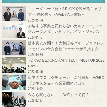
ソニーグループ発・S.BLOXで広がるキャリ
ア──未経験からWeb3の最前線へ
2025.05.14
加速する事業と変わらないカルチャー。SBI
グループ入りしたビットポイントジャパンの
今をCTOに聞いてみた！
2024.01.13
藤本真衣が聞く！大和証券グループとクレデ
ィセゾンの合弁会社Fintertechが目指す次世
代金融サービスとは
2023.04.24
TOKYO BLOCKCHAIN TECH MEETUP 2022
Part-1
2022.08.10
日本のブロックチェーン・暗号資産・WEB3
ビジネスを支える業界団体とは？
2020.10.02
今さら聞けない、『DeFi』って何？
2020.02.27