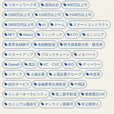
リモートワーク可
原則出社
800万以上可
1000万以上可
1200万以上可
1500万以上可
1800万円以上可
AI
ゲーム
スマートコントラクト
NFT
Web3
フィンテック
STO
エンジニア
業界未経験可
未経験歓迎
暗号資産取引所・販売所
スタートアップ
ブロックチェーン
メタバース
GameFi
英語
VC・CVC
IEO
ディーラー
メディア
上場企業
上場企業グループ
外資系
自社サービス
金融業界出身歓迎
中国語
インターオペラビリティ
第二新卒歓迎
業務委託OK
カジュアル面談可
オンライン面接可
非公開求人