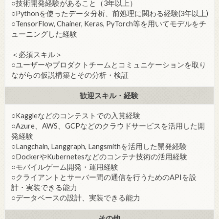
○技術開発経験があること（3年以上）
○Pythonを使ったデータ分析、前処理に関わる経験(3年以上)
○TensorFlow, Chainer, Keras, PyTorch等を用いてモデルをチ
ューニングした経験
＜必須スキル＞
○ユーザーやプロダクトチームとコミュニケーションを取り
ながらの仮説構築とその分析・検証
歓迎スキル・経験
○Kaggleなどのコンテストでの入賞経験
○Azure、AWS、GCPなどのクラウドサービスを活用した開
発経験
○Langchain, Langgraph, Langsmithを活用した開発経験
○DockerやKubernetesなどのコンテナ技術の活用経験
○モバイルゲーム開発・運用経験
○クライアントとサーバー間の通信を行うためのAPIを設
計・実装できる能力
○データベースの設計、実装できる能力
その他