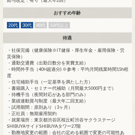
給与改定：有り（最大年2回）
おすすめ年齢
20代
30代
40代
50代以上
待遇
・社保完備（健康保険※IT健保・厚生年金・雇用保険・労
災保険）
・通勤交通費（出勤日数分を実費支給）
・時間外手当（40H超過分) ※参考：平均月間残業時間15h程
度
・住宅補助手当（一定基準を満たした方）
・書籍購入・セミナー代補助（月間最大5000円まで）
・待機手当（夜間対応がある部門のみ）
・業績連動賞与制度（最大年二回支給）
・試用期間：原則あり（3ヶ月）
・正社員：無期雇用契約
・就業場所：東京都渋谷区桜丘町渋谷サクラステージ
SHIBUYAサイドSHIBUYAタワー27階
・勤務地変更の範囲：会社の定める範囲で変更の可能性あ