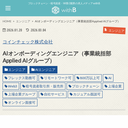
ブロックチェーン・暗号資産・WEB3業界の求人メディア withB
HOME
エンジニア
AIオンボーディングエンジニア（事業統括部Applied AIグループ）
2026.01.20
2026.03.04
エンジニア
コインチェック株式会社
AIオンボーディングエンジニア（事業統括部
Applied AIグループ）
エンジニア
AIエンジニア
フレックス勤務可
リモートワーク可
800万以上可
AI
Web3
暗号資産取引所・販売所
ブロックチェーン
上場企業
上場企業グループ
自社サービス
カジュアル面談可
オンライン面接可