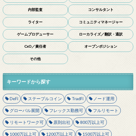
内部監査
コンサルタント
ライター
コミュニティマネージャー
ゲームプロデューサー
ローカライズ／翻訳・通訳
CxO／責任者
オープンポジション
その他
キーワードから探す
DeFi
ステーブルコイン
TradFi
ノード運用
グローバル展開
フレックス勤務可
フルリモート
リモートワーク可
原則出社
800万以上可
1000万以上可
1200万以上可
1500万以上可