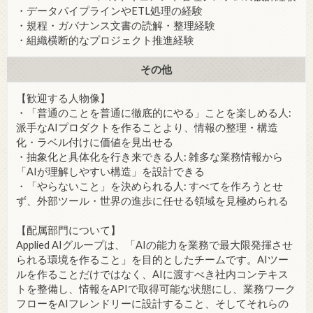
・データパイプラインやETL処理の経験
・規程・ガバナンス文書の読解・整理経験
・組織横断的なプロジェクト推進経験
その他
【歓迎する人物像】
・「普通のことを普通に徹底的にやる」ことを楽しめる人:
派手なAIプロダクトを作ることより、情報の整理・構造
化・ラベル付けに価値を見出せる
・抽象化と具体化を行き来できる人: 雑多な業務情報から
「AIが理解しやすい構造」を設計できる
・「やらないこと」を決められる人: すべてを作ろうとせ
ず、外部ツール・世界の進歩に任せる領域を見極められる
【配属部門について】
Applied AIグループは、「AIの能力を業務で最大限発揮させ
られる環境を作ること」を目的としたチームです。AIツー
ルを作ることだけではなく、AIに渡すべき社内コンテキス
トを整備し、情報をAPIで取得可能な状態にし、業務ワーク
フローをAIフレンドリーに設計すること、そしてそれらの