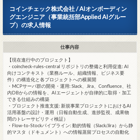
コインチェック株式会社 / AIオンボーディン
グエンジニア（事業統括部Applied AIグルー
プ）の求人情報
仕事内容
【現在進行中のプロジェクト】
・coincheck-rules-central リポジトリの整備と利用促進: AI
向けコンテキスト（業務ルール、組織情報、ビジネス要
件）の構造化と各プロジェクトへの横展開
・MCPサーバ群の開発・運用: Slack、Jira、Confluence、社
内DBからの情報を、AIエージェントが自律的に取得・加工
できる仕組みの構築
・プロジェクト推進支援: 新規事業プロジェクトにおけるAI
活用基盤の設計・運用（日報自動生成、進捗監視、成果物
間のトレーサビリティ検証）
・Flow-to-Stockパイプライン: 動的情報（Slack/Jira）から静
的マスタ（ドキュメント）への情報蒸留プロセスの自動化