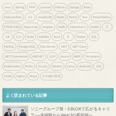
Java
Spring
PHP
Laravel
Python
Django
Ruby
Ruby on Rails
Go
JavaScript
Node
React
Vue
React Native
HTML/CSS
Typescript
Angular
Swift
Objective-C
Kotlin
C
C#
C++
Scala
Solidity
Rust
R
Flutter
SQL
MySQL
PostgreSQL
SQL Server
.NET
.NET Core
.NET Framework
ASP.NET
GCP
Azure
AWS
Terraform
Kubernetes
Redis
Oracle
Docker
Linux
Android
iOS
Unity
Figma
Maya
その他の言語
よく読まれている記事
ソニーグループ発・S.BLOXで広がるキャリ
ア──未経験からWeb3の最前線へ