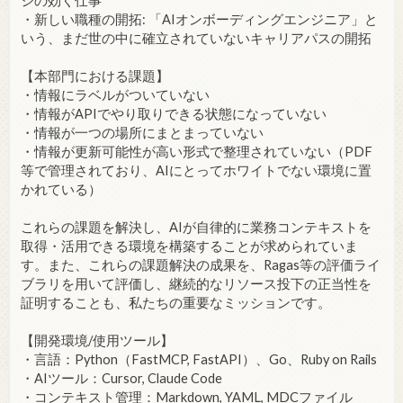
ジの効く仕事
・新しい職種の開拓: 「AIオンボーディングエンジニア」と
いう、まだ世の中に確立されていないキャリアパスの開拓
【本部門における課題】
・情報にラベルがついていない
・情報がAPIでやり取りできる状態になっていない
・情報が一つの場所にまとまっていない
・情報が更新可能性が高い形式で整理されていない（PDF
等で管理されており、AIにとってホワイトでない環境に置
かれている）
これらの課題を解決し、AIが自律的に業務コンテキストを
取得・活用できる環境を構築することが求められていま
す。また、これらの課題解決の成果を、Ragas等の評価ライ
ブラリを用いて評価し、継続的なリソース投下の正当性を
証明することも、私たちの重要なミッションです。
【開発環境/使用ツール】
・言語：Python（FastMCP, FastAPI）、Go、Ruby on Rails
・AIツール：Cursor, Claude Code
・コンテキスト管理：Markdown, YAML, MDCファイル