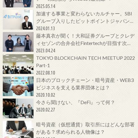
2025.05.14
加速する事業と変わらないカルチャー。SBI
グループ入りしたビットポイントジャパンの
今をCTOに聞いてみた！
2024.01.13
藤本真衣が聞く！大和証券グループとクレデ
ィセゾンの合弁会社Fintertechが目指す次世
代金融サービスとは
2023.04.24
TOKYO BLOCKCHAIN TECH MEETUP 2022
Part-1
2022.08.10
日本のブロックチェーン・暗号資産・WEB3
ビジネスを支える業界団体とは？
2020.10.02
今さら聞けない、『DeFi』って何？
2020.02.27
暗号資産（仮想通貨）取引所にはどんな部署
がある？求められる人物像は？