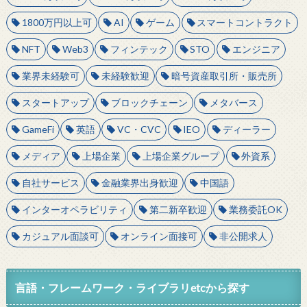
1800万円以上可
AI
ゲーム
スマートコントラクト
NFT
Web3
フィンテック
STO
エンジニア
業界未経験可
未経験歓迎
暗号資産取引所・販売所
スタートアップ
ブロックチェーン
メタバース
GameFi
英語
VC・CVC
IEO
ディーラー
メディア
上場企業
上場企業グループ
外資系
自社サービス
金融業界出身歓迎
中国語
インターオペラビリティ
第二新卒歓迎
業務委託OK
カジュアル面談可
オンライン面接可
非公開求人
言語・フレームワーク・ライブラリetcから探す