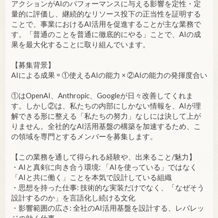
アクションがAIのパフォーマンスに与える影響を定性・定
量的に評価し、継続的なリソース投下の正当性を証明する
ことで、事業におけるAI活用を促進することが主な業務で
す。「普通のことを普通に徹底的にやる」ことで、AIの成
果を最大化することに取り組んでいます。
【募集背景】
AIによる成果 = ①使えるAIの能力 × ②AIの能力の発揮度合い
①はOpenAI、Anthropic、Googleが日々改善してくれま
す。しかし②は、私たちの内部にしかない情報を、AIが理
解できる形に整える「私たちの努力」なしには決して上が
りません。全社的なAI活用基盤の構築を加速するため、こ
の領域を専門とするメンバーを募集します。
【この業務を通して得られる経験や、出来ること/魅力】
・AIと真剣に向き合う環境: 「AIを使っている」ではなく
「AIと共に働く」ことを本気で設計している組織
・思想を持った仕事: 技術的な実装だけでなく、「なぜそう
設計するのか」を言語化し続ける文化
・影響範囲の広さ: 全社のAI活用基盤を設計する、レバレッ