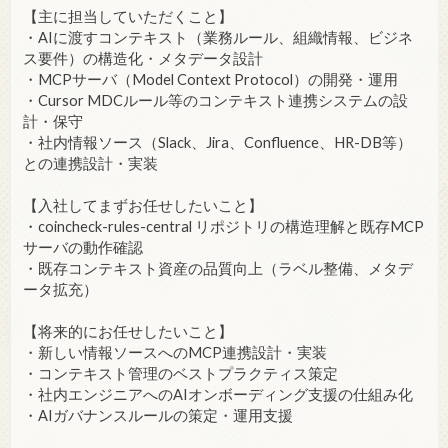
【主に担当していただくこと】
・AIに渡すコンテキスト（業務ルール、組織情報、ビジネ
ス要件）の構造化・メタデータ設計
・MCPサーバ（Model Context Protocol）の開発・運用
・Cursor MDCルール等のコンテキスト連携システムの設
計・保守
・社内情報ソース（Slack、Jira、Confluence、HR-DB等）
との連携設計・実装
【入社してまずお任せしたいこと】
・coincheck-rules-central リポジトリの構造理解と既存MCP
サーバの動作確認
・既存コンテキスト資産の品質向上（ラベル整備、メタデ
ータ拡充）
【将来的にお任せしたいこと】
・新しい情報ソースへのMCP連携設計・実装
・コンテキスト管理のベストプラクティス策定
・社内エンジニアへのAIオンボーディング支援の仕組み化
・AIガバナンスルールの策定・運用支援