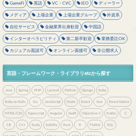
GameFi
英語
VC・CVC
IEO
ディーラー
メディア
上場企業
上場企業グループ
外資系
自社サービス
金融業界出身歓迎
中国語
インターオペラビリティ
第二新卒歓迎
業務委託OK
カジュアル面談可
オンライン面接可
非公開求人
言語・フレームワーク・ライブラリetcから探す
Java
Spring
PHP
Laravel
Python
Django
Ruby
Ruby on Rails
Go
JavaScript
Node
React
Vue
React Native
HTML/CSS
Typescript
Angular
Swift
Objective-C
Kotlin
C
C#
C++
Scala
Solidity
Rust
R
Flutter
SQL