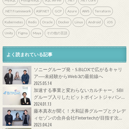
MySQL
PostgreSQL
SQL Server
.NET
.NET Core
.NET Framework
ASP.NET
GCP
Azure
AWS
Terraform
Kubernetes
Redis
Oracle
Docker
Linux
Android
iOS
Unity
Figma
Maya
その他の言語
よく読まれている記事
ソニーグループ発・S.BLOXで広がるキャリ
ア──未経験からWeb3の最前線へ
2025.05.14
加速する事業と変わらないカルチャー。SBI
グループ入りしたビットポイントジャパンの
今をCTOに聞いてみた！
2024.01.13
藤本真衣が聞く！大和証券グループとクレデ
ィセゾンの合弁会社Fintertechが目指す次世
代金融サービスとは
2023.04.24