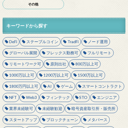
その他
キーワードから探す
DeFi
ステーブルコイン
TradFi
ノード運用
グローバル展開
フレックス勤務可
フルリモート
リモートワーク可
原則出社
800万以上可
1000万以上可
1200万以上可
1500万以上可
1800万円以上可
AI
ゲーム
スマートコントラクト
NFT
Web3
フィンテック
STO
エンジニア
業界未経験可
未経験歓迎
暗号資産取引所・販売所
スタートアップ
ブロックチェーン
メタバース