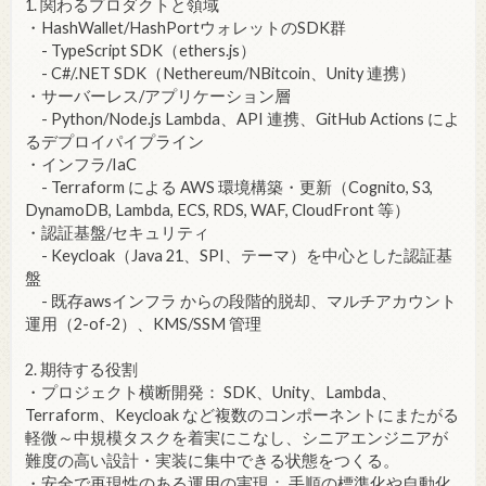
1. 関わるプロダクトと領域
・HashWallet/HashPortウォレットのSDK群
- TypeScript SDK（ethers.js）
- C#/.NET SDK（Nethereum/NBitcoin、Unity 連携）
・サーバーレス/アプリケーション層
- Python/Node.js Lambda、API 連携、GitHub Actions によ
るデプロイパイプライン
・インフラ/IaC
- Terraform による AWS 環境構築・更新（Cognito, S3,
DynamoDB, Lambda, ECS, RDS, WAF, CloudFront 等）
・認証基盤/セキュリティ
- Keycloak（Java 21、SPI、テーマ）を中心とした認証基
盤
- 既存awsインフラ からの段階的脱却、マルチアカウント
運用（2-of-2）、KMS/SSM 管理
2. 期待する役割
・プロジェクト横断開発： SDK、Unity、Lambda、
Terraform、Keycloak など複数のコンポーネントにまたがる
軽微～中規模タスクを着実にこなし、シニアエンジニアが
難度の高い設計・実装に集中できる状態をつくる。
・安全で再現性のある運用の実現： 手順の標準化や自動化