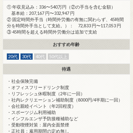
① 年収見込み：336〜540万円（②の手当を含む金額）
基本給：207,167 円〜332,947 円
② 固定時間外手当（時間外労働の有無に関わらず、45時間
分を時間外手当として支給。）： 72,833 円〜117,053 円
③ 45時間を超える時間外労働分は追加で支給
おすすめ年齢
20代
30代
40代
50代以上
待遇
・社会保険完備
・オフィスフリードリンク制度
・リフレッシュ休暇制度（2年に一回）
・社内レクリエーション補助制度（8000円/4半期に一回）
・会社親睦イベント（年2回程度）
・スポーツジム利用補助
・インフルエンザ予防接種補助など
・受動喫煙対策：屋内全面禁煙
・正社員：雇用期間の定め無し