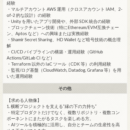
経験
・マルチアカウント AWS 運用（クロスアカウント IAM、2-
of-2 的な設計）の経験
・Unity を用いたアプリ開発や、外部 SDK 統合の経験
・ブロックチェーン技術（特にEthereum/EVM互換チェー
ン、Aptos など）への興味または実務経験
・Shamir Secret Sharing、HD Wallet など暗号技術の概念理
解
・CI/CD パイプラインの構築・運用経験（GitHub
Actions/GitLab CI など）
・Terraform 以外の IaC ツール（CDK 等）の利用経験
・監視/ログ基盤（CloudWatch, Datadog, Grafana 等）を用
いた運用経験
その他
【求める人物像】
1. 横断プロジェクトを支える“縁の下の力持ち”
・特定プロダクトだけでなく、複数リポジトリ・複数コン
ポーネントにまたがるタスクを楽しめる方。
・AIツールを積極的に活用し、自分とチームの生産性を高