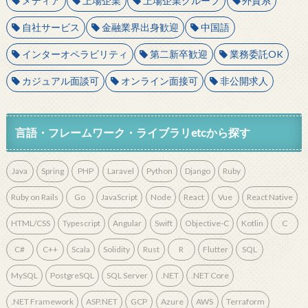
メディア
上場企業
上場企業グループ
外資系
自社サービス
金融業界出身歓迎
中国語
インターオペラビリティ
第二新卒歓迎
業務委託OK
カジュアル面談可
オンライン面接可
非公開求人
言語・フレームワーク・ライブラリetcから探す
Java
Spring
PHP
Laravel
Python
Django
Ruby
Ruby on Rails
Go
JavaScript
Node
React
Vue
React Native
HTML/CSS
Typescript
Angular
Swift
Objective-C
Kotlin
C
C#
C++
Scala
Solidity
Rust
R
Flutter
SQL
MySQL
PostgreSQL
SQL Server
.NET
.NET Core
.NET Framework
ASP.NET
GCP
Azure
AWS
Terraform