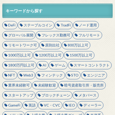
キーワードから探す
DeFi
ステーブルコイン
TradFi
ノード運用
グローバル展開
フレックス勤務可
フルリモート
リモートワーク可
原則出社
800万以上可
1000万以上可
1200万以上可
1500万以上可
1800万円以上可
AI
ゲーム
スマートコントラクト
NFT
Web3
フィンテック
STO
エンジニア
業界未経験可
未経験歓迎
暗号資産取引所・販売所
スタートアップ
ブロックチェーン
メタバース
GameFi
英語
VC・CVC
IEO
ディーラー