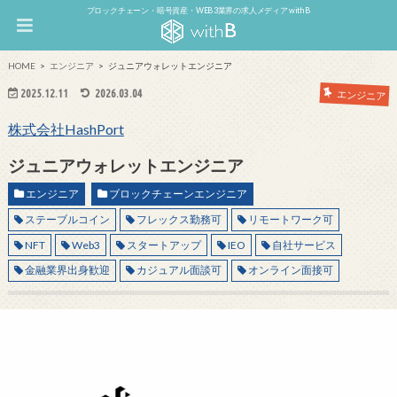
ブロックチェーン・暗号資産・WEB3業界の求人メディア withB
HOME
エンジニア
ジュニアウォレットエンジニア
2025.12.11
2026.03.04
エンジニア
株式会社HashPort
ジュニアウォレットエンジニア
エンジニア
ブロックチェーンエンジニア
ステーブルコイン
フレックス勤務可
リモートワーク可
NFT
Web3
スタートアップ
IEO
自社サービス
金融業界出身歓迎
カジュアル面談可
オンライン面接可