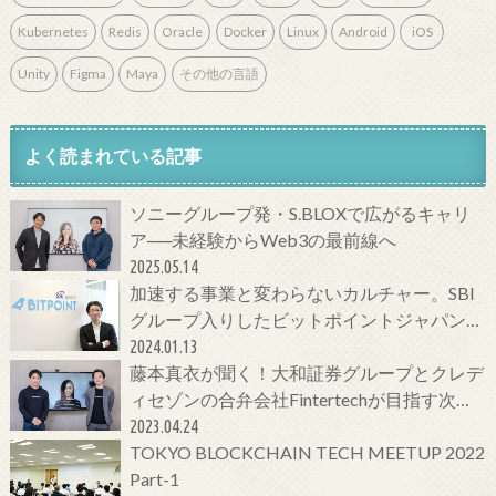
Kubernetes
Redis
Oracle
Docker
Linux
Android
iOS
Unity
Figma
Maya
その他の言語
よく読まれている記事
ソニーグループ発・S.BLOXで広がるキャリ
ア──未経験からWeb3の最前線へ
2025.05.14
加速する事業と変わらないカルチャー。SBI
グループ入りしたビットポイントジャパンの
今をCTOに聞いてみた！
2024.01.13
藤本真衣が聞く！大和証券グループとクレデ
ィセゾンの合弁会社Fintertechが目指す次世
代金融サービスとは
2023.04.24
TOKYO BLOCKCHAIN TECH MEETUP 2022
Part-1