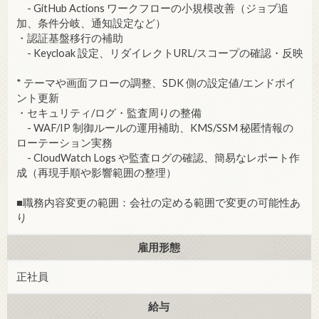
- GitHub Actions ワークフローの小規模改善（ジョブ追
加、条件分岐、通知設定など）
・認証基盤移行の補助
- Keycloak 設定、リダイレクトURL/スコープの確認・反映
* テーマや画面フローの調整、SDK 側の設定値/エンドポイ
ント更新
・セキュリティ/ログ・監査周りの整備
- WAF/IP 制御ルールの運用補助、KMS/SSM 秘匿情報の
ローテーション実務
- CloudWatch Logs や監査ログの確認、簡易なレポート作
成（再現手順や影響範囲の整理）
■職務内容変更の範囲：会社の定める範囲で変更の可能性あ
り
雇用形態
正社員
給与