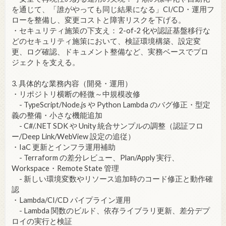
を通じて、「誰がやっても同じ結果になる」CI/CD・運用フ
ローを整備し、変更コストと障害リスクを下げる。
・セキュリティ施策の下支え： 2-of-2 化や認証基盤移行な
どのセキュリティ施策において、検証環境構築、設定変
更、ログ確認、ドキュメント整備など、実務ベースでプロ
ジェクトを支える。
3. 具体的な業務内容（開発・運用）
・リポジトリ横断の軽微～中規模改修
- TypeScript/Node.js や Python Lambda のバグ修正・型定
義の整備・小さな機能追加
- C#/.NET SDK や Unity 統合サンプルの調整（認証フロ
ー/Deep Link/WebView 設定の追従）
・IaC 更新とインフラ運用補助
- Terraform の差分レビュー、Plan/Apply 実行、
Workspace・Remote State 管理
- 新しい環境変数やリソース追加時のコード修正と動作確
認
・Lambda/CI/CD パイプライン運用
- Lambda 関数のビルド、依存ライブラリ更新、差分デプ
ロイの実行と検証