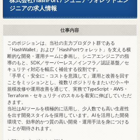
ジニアの求人情報
仕事内容
このポジションは、当社の主力プロダクト群である
「HashWallet」および「HashPortウォレット」を支える横
断的な開発・運用チームに参画し、シニアエンジニアの指
導のもと、SDK／サーバーレス／インフラ／認証基盤／セ
キュリティ対応を幅広く補佐する役割です。
「手早く・安全に・コストを意識して」運用と改善を回す
ことをミッションとし、複数リポジトリをまたいだ小～中
規模改修や運用改善を通じて、実務でTypeScript・AWS・
Terraform・セキュリティのスキルを着実に伸ばしていただ
きます。
当社はAIツールを積極的に活用し、少人数でも高い生産性
を出す開発スタイルを採用しています。AIを活用した開発
環境で、効率的かつ質の高い開発・運用手法を身につける
ことが期待されます。