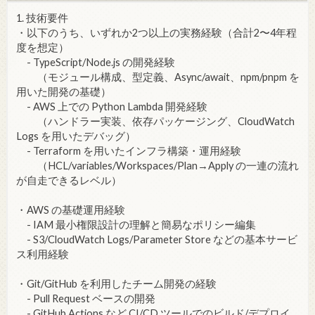
1. 技術要件
・以下のうち、いずれか2つ以上の実務経験（合計2〜4年程
度を想定）
- TypeScript/Node.js の開発経験
（モジュール構成、型定義、Async/await、npm/pnpm を
用いた開発の基礎）
- AWS 上での Python Lambda 開発経験
（ハンドラー実装、依存パッケージング、CloudWatch
Logs を用いたデバッグ）
- Terraform を用いたインフラ構築・運用経験
（HCL/variables/Workspaces/Plan→Apply の一連の流れ
が自走できるレベル）
・AWS の基礎運用経験
- IAM 最小権限設計の理解と簡易なポリシー編集
- S3/CloudWatch Logs/Parameter Store などの基本サービ
ス利用経験
・Git/GitHub を利用したチーム開発の経験
- Pull Request ベースの開発
- GitHub Actions など CI/CD ツールでのビルド/デプロイ