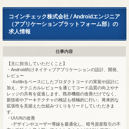
コインチェック株式会社 / Androidエンジニア
（アプリケーションプラットフォーム部）の
求人情報
仕事内容
【主に担当していただくこと】
・Android向けネイティブアプリケーションの設計、開発、
レビュー
-Kotlinをベースにしたプロダクトコードの実装や設計に
加え、テクニカルレビューを通じてコード品質の向上やナ
レッジの共有を促進します。既存機能の改善だけでなく、
新技術やアーキテクチャの検証も積極的に行い、将来的な
拡張性を見据えた仕組みづくりをリードしていただきま
す。
・UI/UXの改善
-デザインやユーザー導線を最適化し、暗号資産取引の不