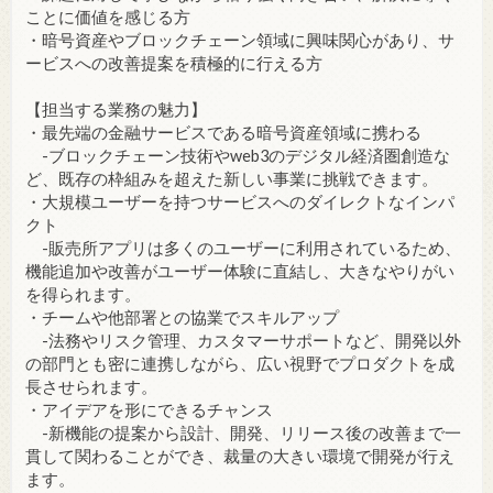
ことに価値を感じる方
・暗号資産やブロックチェーン領域に興味関心があり、サ
ービスへの改善提案を積極的に行える方
【担当する業務の魅力】
・最先端の金融サービスである暗号資産領域に携わる
-ブロックチェーン技術やweb3のデジタル経済圏創造な
ど、既存の枠組みを超えた新しい事業に挑戦できます。
・大規模ユーザーを持つサービスへのダイレクトなインパ
クト
-販売所アプリは多くのユーザーに利用されているため、
機能追加や改善がユーザー体験に直結し、大きなやりがい
を得られます。
・チームや他部署との協業でスキルアップ
-法務やリスク管理、カスタマーサポートなど、開発以外
の部門とも密に連携しながら、広い視野でプロダクトを成
長させられます。
・アイデアを形にできるチャンス
-新機能の提案から設計、開発、リリース後の改善まで一
貫して関わることができ、裁量の大きい環境で開発が行え
ます。