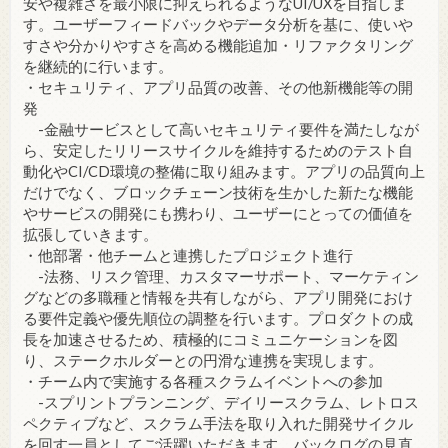
安や複雑さを最小限に抑えられるようなUI/UXを目指しま
す。ユーザーフィードバックやデータ分析を基に、使いや
すさや分かりやすさを高める機能追加・リファクタリング
を継続的に行います。
・セキュリティ、アプリ品質の改善、その他新機能等の開
発
-金融サービスとして高いセキュリティ要件を満たしなが
ら、安定したリリースサイクルを維持するためのテスト自
動化やCI/CD環境の整備に取り組みます。アプリの品質向上
だけでなく、ブロックチェーン技術を生かした新たな機能
やサービスの開発にも携わり、ユーザーにとっての価値を
拡張していきます。
・他部署・他チームと連携したプロジェクト進行
-法務、リスク管理、カスタマーサポート、マーケティン
グなどの多職種と情報を共有しながら、アプリ開発におけ
る要件定義や優先順位の調整を行います。プロダクトの成
長を加速させるため、積極的にコミュニケーションを図
り、ステークホルダーとの円滑な連携を実現します。
・チーム内で実施する各種スクラムイベントへの参加
-スプリントプランニング、デイリースクラム、レトロス
ペクティブなど、スクラム手法を取り入れた開発サイクル
を回す一員としてご活躍いただきます。バックログの見直