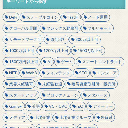
キーワードから探す
DeFi
ステーブルコイン
TradFi
ノード運用
グローバル展開
フレックス勤務可
フルリモート
リモートワーク可
原則出社
800万以上可
1000万以上可
1200万以上可
1500万以上可
1800万円以上可
AI
ゲーム
スマートコントラクト
NFT
Web3
フィンテック
STO
エンジニア
業界未経験可
未経験歓迎
暗号資産取引所・販売所
スタートアップ
ブロックチェーン
メタバース
GameFi
英語
VC・CVC
IEO
ディーラー
メディア
上場企業
上場企業グループ
外資系