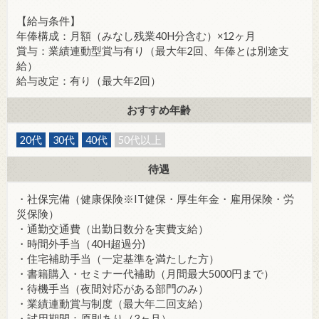
【給与条件】
年俸構成：月額（みなし残業40H分含む）×12ヶ月
賞与：業績連動型賞与有り（最大年2回、年俸とは別途支
給）
給与改定：有り（最大年2回）
おすすめ年齢
20代
30代
40代
50代以上
待遇
・社保完備（健康保険※IT健保・厚生年金・雇用保険・労
災保険）
・通勤交通費（出勤日数分を実費支給）
・時間外手当（40H超過分)
・住宅補助手当（一定基準を満たした方）
・書籍購入・セミナー代補助（月間最大5000円まで）
・待機手当（夜間対応がある部門のみ）
・業績連動賞与制度（最大年二回支給）
・試用期間：原則あり（3ヶ月）