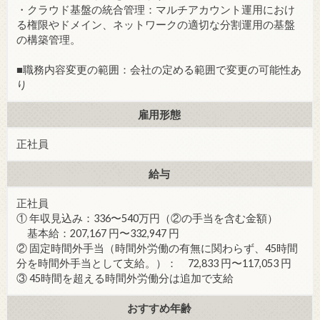
・クラウド基盤の統合管理：マルチアカウント運用におけ
る権限やドメイン、ネットワークの適切な分割運用の基盤
の構築管理。
■職務内容変更の範囲：会社の定める範囲で変更の可能性あ
り
雇用形態
正社員
給与
正社員
① 年収見込み：336〜540万円（②の手当を含む金額）
基本給：207,167 円〜332,947 円
② 固定時間外手当（時間外労働の有無に関わらず、45時間
分を時間外手当として支給。）： 72,833 円〜117,053 円
③ 45時間を超える時間外労働分は追加で支給
おすすめ年齢