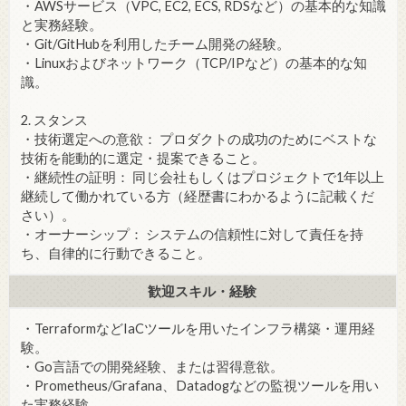
・AWSサービス（VPC, EC2, ECS, RDSなど）の基本的な知識
と実務経験。
・Git/GitHubを利用したチーム開発の経験。
・Linuxおよびネットワーク（TCP/IPなど）の基本的な知
識。
2. スタンス
・技術選定への意欲： プロダクトの成功のためにベストな
技術を能動的に選定・提案できること。
・継続性の証明： 同じ会社もしくはプロジェクトで1年以上
継続して働かれている方（経歴書にわかるように記載くだ
さい）。
・オーナーシップ： システムの信頼性に対して責任を持
ち、自律的に行動できること。
歓迎スキル・経験
・TerraformなどIaCツールを用いたインフラ構築・運用経
験。
・Go言語での開発経験、または習得意欲。
・Prometheus/Grafana、Datadogなどの監視ツールを用い
た実務経験。