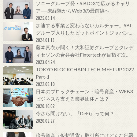
ソニーグループ発・S.BLOXで広がるキャリ
ア──未経験からWeb3の最前線へ
2025.05.14
加速する事業と変わらないカルチャー。SBI
グループ入りしたビットポイントジャパンの
今をCTOに聞いてみた！
2024.01.13
藤本真衣が聞く！大和証券グループとクレデ
ィセゾンの合弁会社Fintertechが目指す次世
代金融サービスとは
2023.04.24
TOKYO BLOCKCHAIN TECH MEETUP 2022
Part-1
2022.08.10
日本のブロックチェーン・暗号資産・WEB3
ビジネスを支える業界団体とは？
2020.10.02
今さら聞けない、『DeFi』って何？
2020.02.27
暗号資産（仮想通貨）取引所にはどんな部署