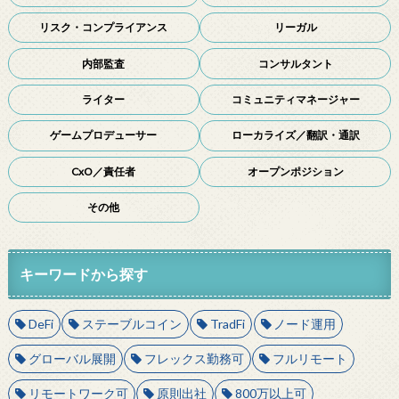
リスク・コンプライアンス
リーガル
内部監査
コンサルタント
ライター
コミュニティマネージャー
ゲームプロデューサー
ローカライズ／翻訳・通訳
CxO／責任者
オープンポジション
その他
キーワードから探す
DeFi
ステーブルコイン
TradFi
ノード運用
グローバル展開
フレックス勤務可
フルリモート
リモートワーク可
原則出社
800万以上可