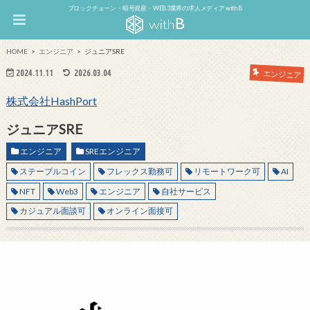
ブロックチェーン・暗号資産・WEB3業界の求人メディア withB
HOME
エンジニア
ジュニアSRE
2024.11.11
2026.03.04
エンジニア
株式会社HashPort
ジュニアSRE
エンジニア
SREエンジニア
ステーブルコイン
フレックス勤務可
リモートワーク可
AI
NFT
Web3
エンジニア
自社サービス
カジュアル面談可
オンライン面接可