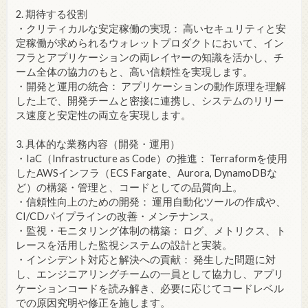
2. 期待する役割
・クリティカルな安定稼働の実現： 高いセキュリティと安
定稼働が求められるウォレットプロダクトにおいて、イン
フラとアプリケーションの両レイヤーの知識を活かし、チ
ーム全体の協力のもと、高い信頼性を実現します。
・開発と運用の統合： アプリケーションの動作原理を理解
した上で、開発チームと密接に連携し、システムのリリー
ス速度と安定性の両立を実現します。
3. 具体的な業務内容（開発・運用）
・IaC（Infrastructure as Code）の推進： Terraformを使用
したAWSインフラ（ECS Fargate、Aurora, DynamoDBな
ど）の構築・管理と、コードとしての品質向上。
・信頼性向上のための開発： 運用自動化ツールの作成や、
CI/CDパイプラインの改善・メンテナンス。
・監視・モニタリング体制の構築： ログ、メトリクス、ト
レースを活用した監視システムの設計と実装。
・インシデント対応と解決への貢献： 発生した問題に対
し、エンジニアリングチームの一員として協力し、アプリ
ケーションコードを読み解き、必要に応じてコードレベル
での原因究明や修正を施します。