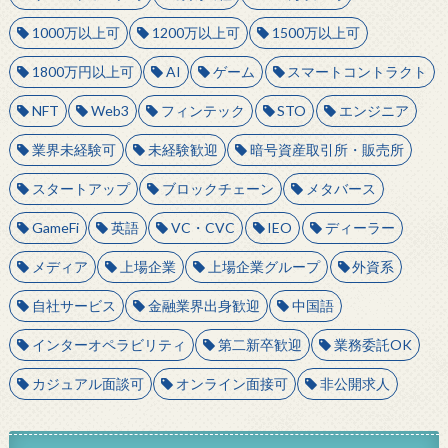
1000万以上可
1200万以上可
1500万以上可
1800万円以上可
AI
ゲーム
スマートコントラクト
NFT
Web3
フィンテック
STO
エンジニア
業界未経験可
未経験歓迎
暗号資産取引所・販売所
スタートアップ
ブロックチェーン
メタバース
GameFi
英語
VC・CVC
IEO
ディーラー
メディア
上場企業
上場企業グループ
外資系
自社サービス
金融業界出身歓迎
中国語
インターオペラビリティ
第二新卒歓迎
業務委託OK
カジュアル面談可
オンライン面接可
非公開求人