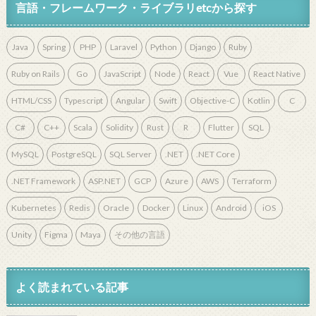
言語・フレームワーク・ライブラリetcから探す
Java
Spring
PHP
Laravel
Python
Django
Ruby
Ruby on Rails
Go
JavaScript
Node
React
Vue
React Native
HTML/CSS
Typescript
Angular
Swift
Objective-C
Kotlin
C
C#
C++
Scala
Solidity
Rust
R
Flutter
SQL
MySQL
PostgreSQL
SQL Server
.NET
.NET Core
.NET Framework
ASP.NET
GCP
Azure
AWS
Terraform
Kubernetes
Redis
Oracle
Docker
Linux
Android
iOS
Unity
Figma
Maya
その他の言語
よく読まれている記事