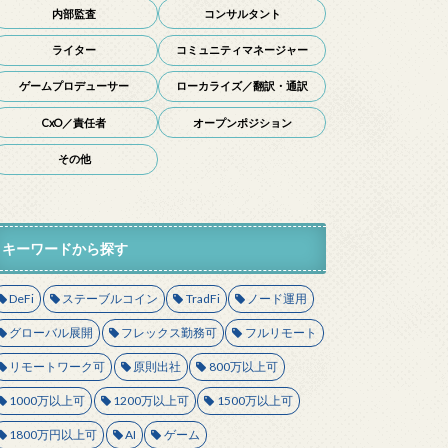
内部監査
コンサルタント
ライター
コミュニティマネージャー
ゲームプロデューサー
ローカライズ／翻訳・通訳
CxO／責任者
オープンポジション
その他
キーワードから探す
DeFi
ステーブルコイン
TradFi
ノード運用
グローバル展開
フレックス勤務可
フルリモート
リモートワーク可
原則出社
800万以上可
1000万以上可
1200万以上可
1500万以上可
1800万円以上可
AI
ゲーム