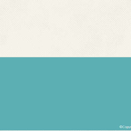
©Copy