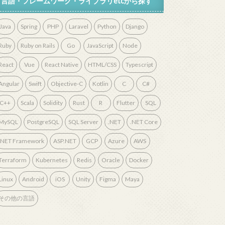
言語・フレームワーク・ライブラリetcから探す
Java
Spring
PHP
Laravel
Python
Django
Ruby
Ruby on Rails
Go
JavaScript
Node
React
Vue
React Native
HTML/CSS
Typescript
Angular
Swift
Objective-C
Kotlin
C
C#
C++
Scala
Solidity
Rust
R
Flutter
SQL
MySQL
PostgreSQL
SQL Server
.NET
.NET Core
.NET Framework
ASP.NET
GCP
Azure
AWS
Terraform
Kubernetes
Redis
Oracle
Docker
Linux
Android
iOS
Unity
Figma
Maya
その他の言語