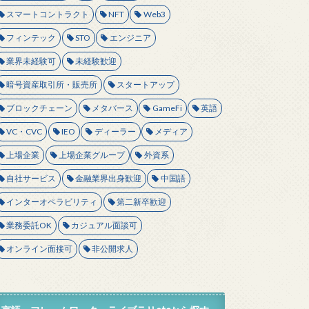
スマートコントラクト
NFT
Web3
フィンテック
STO
エンジニア
業界未経験可
未経験歓迎
暗号資産取引所・販売所
スタートアップ
ブロックチェーン
メタバース
GameFi
英語
VC・CVC
IEO
ディーラー
メディア
上場企業
上場企業グループ
外資系
自社サービス
金融業界出身歓迎
中国語
インターオペラビリティ
第二新卒歓迎
業務委託OK
カジュアル面談可
オンライン面接可
非公開求人