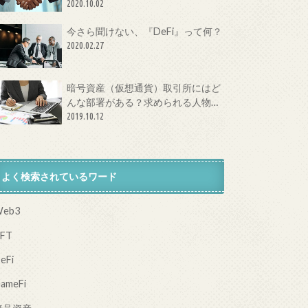
体とは？
2020.10.02
今さら聞けない、『DeFi』って何？
2020.02.27
暗号資産（仮想通貨）取引所にはど
んな部署がある？求められる人物像
は？
2019.10.12
よく検索されているワード
eb3
FT
eFi
ameFi