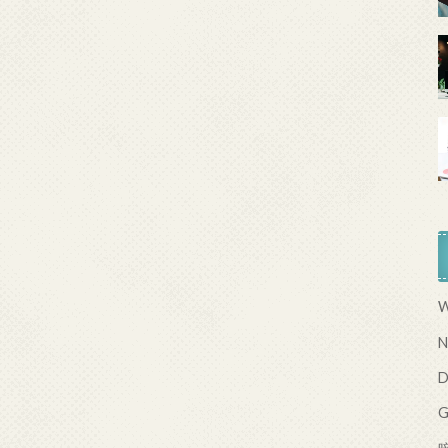
W
N
D
G