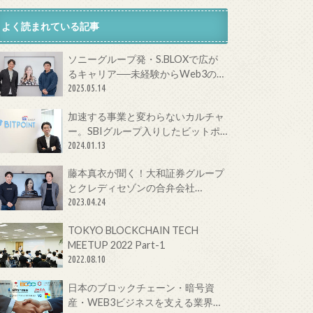
よく読まれている記事
ソニーグループ発・S.BLOXで広が
るキャリア──未経験からWeb3の最
前線へ
2025.05.14
加速する事業と変わらないカルチャ
ー。SBIグループ入りしたビットポ
イントジャパンの今をCTOに聞いて
2024.01.13
みた！
藤本真衣が聞く！大和証券グループ
とクレディセゾンの合弁会社
Fintertechが目指す次世代金融サー
2023.04.24
ビスとは
TOKYO BLOCKCHAIN TECH
MEETUP 2022 Part-1
2022.08.10
日本のブロックチェーン・暗号資
産・WEB3ビジネスを支える業界団