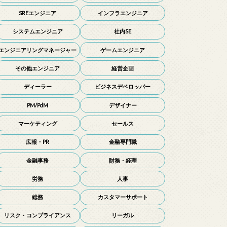
SREエンジニア
インフラエンジニア
システムエンジニア
社内SE
エンジニアリングマネージャー
ゲームエンジニア
その他エンジニア
経営企画
ディーラー
ビジネスデベロッパー
PM/PdM
デザイナー
マーケティング
セールス
広報・PR
金融専門職
金融事務
財務・経理
労務
人事
総務
カスタマーサポート
リスク・コンプライアンス
リーガル