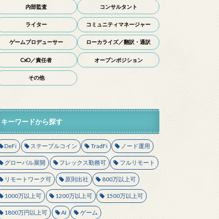
内部監査
コンサルタント
ライター
コミュニティマネージャー
ゲームプロデューサー
ローカライズ／翻訳・通訳
CxO／責任者
オープンポジション
その他
キーワードから探す
DeFi
ステーブルコイン
TradFi
ノード運用
グローバル展開
フレックス勤務可
フルリモート
リモートワーク可
原則出社
800万以上可
1000万以上可
1200万以上可
1500万以上可
1800万円以上可
AI
ゲーム