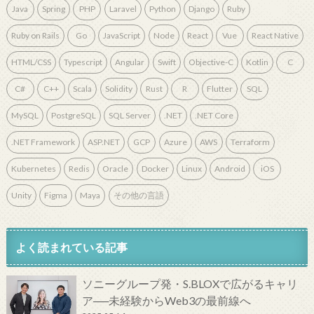
Java
Spring
PHP
Laravel
Python
Django
Ruby
Ruby on Rails
Go
JavaScript
Node
React
Vue
React Native
HTML/CSS
Typescript
Angular
Swift
Objective-C
Kotlin
C
C#
C++
Scala
Solidity
Rust
R
Flutter
SQL
MySQL
PostgreSQL
SQL Server
.NET
.NET Core
.NET Framework
ASP.NET
GCP
Azure
AWS
Terraform
Kubernetes
Redis
Oracle
Docker
Linux
Android
iOS
Unity
Figma
Maya
その他の言語
よく読まれている記事
ソニーグループ発・S.BLOXで広がるキャリ
ア──未経験からWeb3の最前線へ