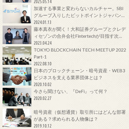
2025.05.14
加速する事業と変わらないカルチャー。SBI
グループ入りしたビットポイントジャパンの
今をCTOに聞いてみた！
2024.01.13
藤本真衣が聞く！大和証券グループとクレデ
ィセゾンの合弁会社Fintertechが目指す次世
代金融サービスとは
2023.04.24
TOKYO BLOCKCHAIN TECH MEETUP 2022
Part-1
2022.08.10
日本のブロックチェーン・暗号資産・WEB3
ビジネスを支える業界団体とは？
2020.10.02
今さら聞けない、『DeFi』って何？
2020.02.27
暗号資産（仮想通貨）取引所にはどんな部署
がある？求められる人物像は？
2019.10.12