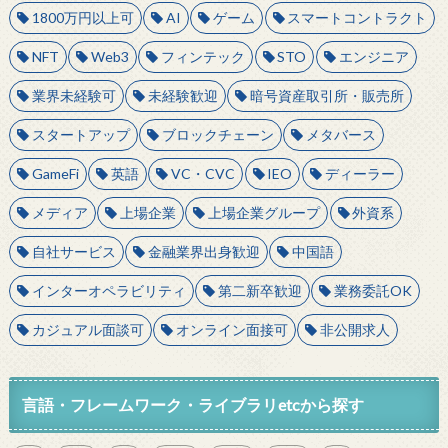
1800万円以上可
AI
ゲーム
スマートコントラクト
NFT
Web3
フィンテック
STO
エンジニア
業界未経験可
未経験歓迎
暗号資産取引所・販売所
スタートアップ
ブロックチェーン
メタバース
GameFi
英語
VC・CVC
IEO
ディーラー
メディア
上場企業
上場企業グループ
外資系
自社サービス
金融業界出身歓迎
中国語
インターオペラビリティ
第二新卒歓迎
業務委託OK
カジュアル面談可
オンライン面接可
非公開求人
言語・フレームワーク・ライブラリetcから探す