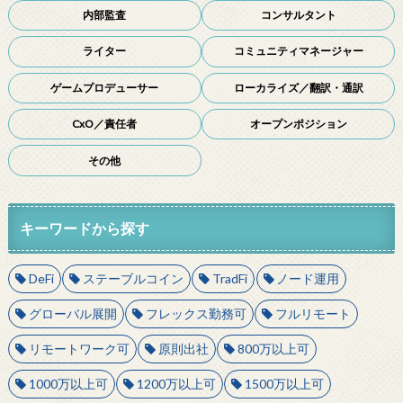
内部監査
コンサルタント
ライター
コミュニティマネージャー
ゲームプロデューサー
ローカライズ／翻訳・通訳
CxO／責任者
オープンポジション
その他
キーワードから探す
DeFi
ステーブルコイン
TradFi
ノード運用
グローバル展開
フレックス勤務可
フルリモート
リモートワーク可
原則出社
800万以上可
1000万以上可
1200万以上可
1500万以上可