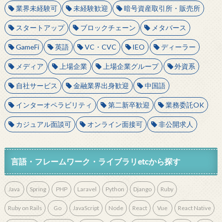
業界未経験可
未経験歓迎
暗号資産取引所・販売所
スタートアップ
ブロックチェーン
メタバース
GameFi
英語
VC・CVC
IEO
ディーラー
メディア
上場企業
上場企業グループ
外資系
自社サービス
金融業界出身歓迎
中国語
インターオペラビリティ
第二新卒歓迎
業務委託OK
カジュアル面談可
オンライン面接可
非公開求人
言語・フレームワーク・ライブラリetcから探す
Java
Spring
PHP
Laravel
Python
Django
Ruby
Ruby on Rails
Go
JavaScript
Node
React
Vue
React Native