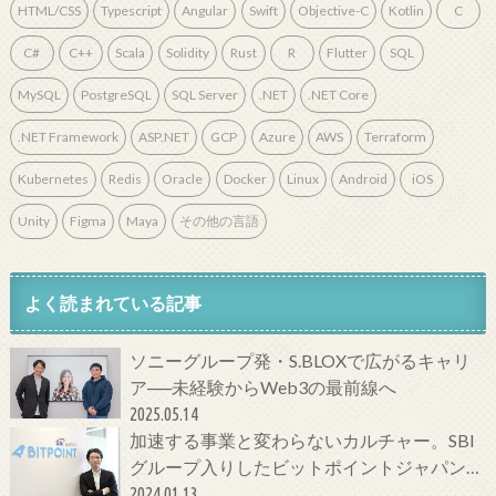
HTML/CSS
Typescript
Angular
Swift
Objective-C
Kotlin
C
C#
C++
Scala
Solidity
Rust
R
Flutter
SQL
MySQL
PostgreSQL
SQL Server
.NET
.NET Core
.NET Framework
ASP.NET
GCP
Azure
AWS
Terraform
Kubernetes
Redis
Oracle
Docker
Linux
Android
iOS
Unity
Figma
Maya
その他の言語
よく読まれている記事
ソニーグループ発・S.BLOXで広がるキャリ
ア──未経験からWeb3の最前線へ
2025.05.14
加速する事業と変わらないカルチャー。SBI
グループ入りしたビットポイントジャパンの
今をCTOに聞いてみた！
2024.01.13