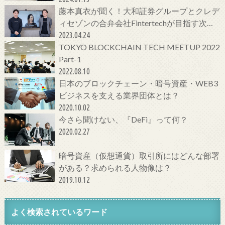
藤本真衣が聞く！大和証券グループとクレデ
ィセゾンの合弁会社Fintertechが目指す次世
代金融サービスとは
2023.04.24
TOKYO BLOCKCHAIN TECH MEETUP 2022
Part-1
2022.08.10
日本のブロックチェーン・暗号資産・WEB3
ビジネスを支える業界団体とは？
2020.10.02
今さら聞けない、『DeFi』って何？
2020.02.27
暗号資産（仮想通貨）取引所にはどんな部署
がある？求められる人物像は？
2019.10.12
よく検索されているワード