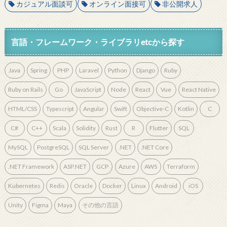
カジュアル面談可
オンライン面接可
非公開求人
言語・フレームワーク・ライブラリetcから探す
Java
Spring
PHP
Laravel
Python
Django
Ruby
Ruby on Rails
Go
JavaScript
Node
React
Vue
React Native
HTML/CSS
Typescript
Angular
Swift
Objective-C
Kotlin
C
C#
C++
Scala
Solidity
Rust
R
Flutter
SQL
MySQL
PostgreSQL
SQL Server
.NET
.NET Core
.NET Framework
ASP.NET
GCP
Azure
AWS
Terraform
Kubernetes
Redis
Oracle
Docker
Linux
Android
iOS
Unity
Figma
Maya
その他の言語