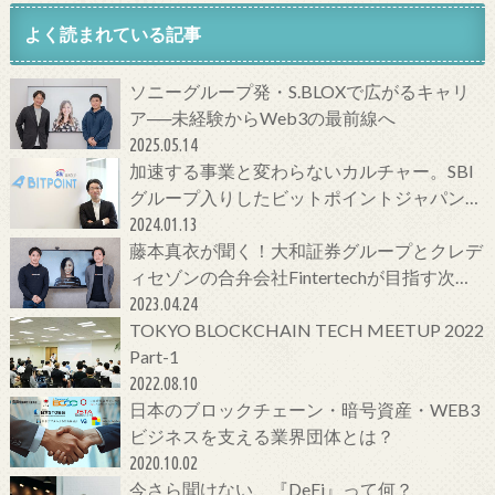
よく読まれている記事
ソニーグループ発・S.BLOXで広がるキャリ
ア──未経験からWeb3の最前線へ
2025.05.14
加速する事業と変わらないカルチャー。SBI
グループ入りしたビットポイントジャパンの
今をCTOに聞いてみた！
2024.01.13
藤本真衣が聞く！大和証券グループとクレデ
ィセゾンの合弁会社Fintertechが目指す次世
代金融サービスとは
2023.04.24
TOKYO BLOCKCHAIN TECH MEETUP 2022
Part-1
2022.08.10
日本のブロックチェーン・暗号資産・WEB3
ビジネスを支える業界団体とは？
2020.10.02
今さら聞けない、『DeFi』って何？