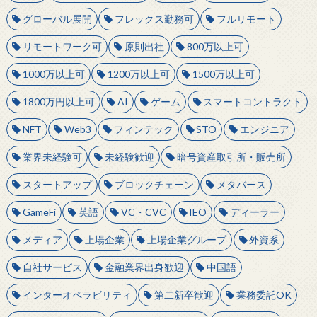
グローバル展開
フレックス勤務可
フルリモート
リモートワーク可
原則出社
800万以上可
1000万以上可
1200万以上可
1500万以上可
1800万円以上可
AI
ゲーム
スマートコントラクト
NFT
Web3
フィンテック
STO
エンジニア
業界未経験可
未経験歓迎
暗号資産取引所・販売所
スタートアップ
ブロックチェーン
メタバース
GameFi
英語
VC・CVC
IEO
ディーラー
メディア
上場企業
上場企業グループ
外資系
自社サービス
金融業界出身歓迎
中国語
インターオペラビリティ
第二新卒歓迎
業務委託OK