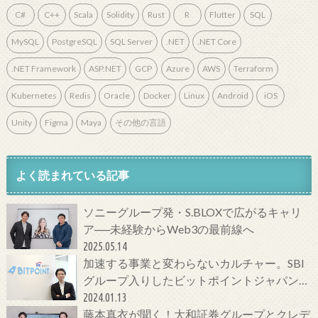
C#
C++
Scala
Solidity
Rust
R
Flutter
SQL
MySQL
PostgreSQL
SQL Server
.NET
.NET Core
.NET Framework
ASP.NET
GCP
Azure
AWS
Terraform
Kubernetes
Redis
Oracle
Docker
Linux
Android
iOS
Unity
Figma
Maya
その他の言語
よく読まれている記事
ソニーグループ発・S.BLOXで広がるキャリ
ア──未経験からWeb3の最前線へ
2025.05.14
加速する事業と変わらないカルチャー。SBI
グループ入りしたビットポイントジャパンの
今をCTOに聞いてみた！
2024.01.13
藤本真衣が聞く！大和証券グループとクレデ