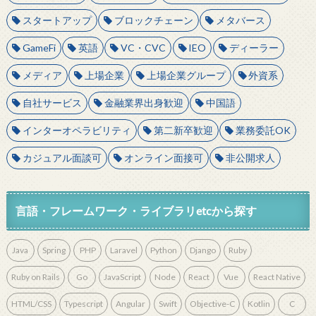
スタートアップ
ブロックチェーン
メタバース
GameFi
英語
VC・CVC
IEO
ディーラー
メディア
上場企業
上場企業グループ
外資系
自社サービス
金融業界出身歓迎
中国語
インターオペラビリティ
第二新卒歓迎
業務委託OK
カジュアル面談可
オンライン面接可
非公開求人
言語・フレームワーク・ライブラリetcから探す
Java
Spring
PHP
Laravel
Python
Django
Ruby
Ruby on Rails
Go
JavaScript
Node
React
Vue
React Native
HTML/CSS
Typescript
Angular
Swift
Objective-C
Kotlin
C