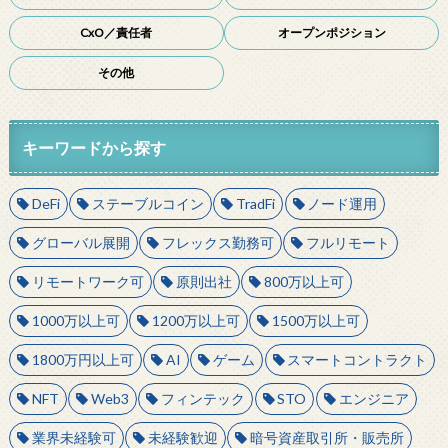
CxO／責任者
オープンポジション
その他
キーワードから探す
DeFi
ステーブルコイン
TradFi
ノード運用
グローバル展開
フレックス勤務可
フルリモート
リモートワーク可
原則出社
800万以上可
1000万以上可
1200万以上可
1500万以上可
1800万円以上可
AI
ゲーム
スマートコントラクト
NFT
Web3
フィンテック
STO
エンジニア
業界未経験可
未経験歓迎
暗号資産取引所・販売所