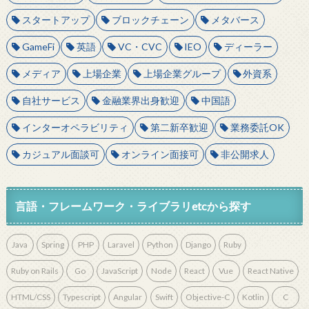
スタートアップ
ブロックチェーン
メタバース
GameFi
英語
VC・CVC
IEO
ディーラー
メディア
上場企業
上場企業グループ
外資系
自社サービス
金融業界出身歓迎
中国語
インターオペラビリティ
第二新卒歓迎
業務委託OK
カジュアル面談可
オンライン面接可
非公開求人
言語・フレームワーク・ライブラリetcから探す
Java
Spring
PHP
Laravel
Python
Django
Ruby
Ruby on Rails
Go
JavaScript
Node
React
Vue
React Native
HTML/CSS
Typescript
Angular
Swift
Objective-C
Kotlin
C