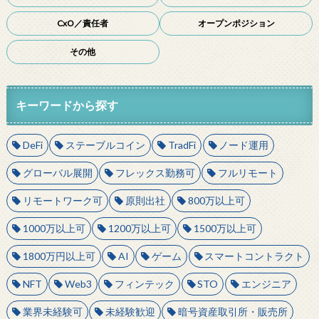
CxO／責任者
オープンポジション
その他
キーワードから探す
DeFi
ステーブルコイン
TradFi
ノード運用
グローバル展開
フレックス勤務可
フルリモート
リモートワーク可
原則出社
800万以上可
1000万以上可
1200万以上可
1500万以上可
1800万円以上可
AI
ゲーム
スマートコントラクト
NFT
Web3
フィンテック
STO
エンジニア
業界未経験可
未経験歓迎
暗号資産取引所・販売所