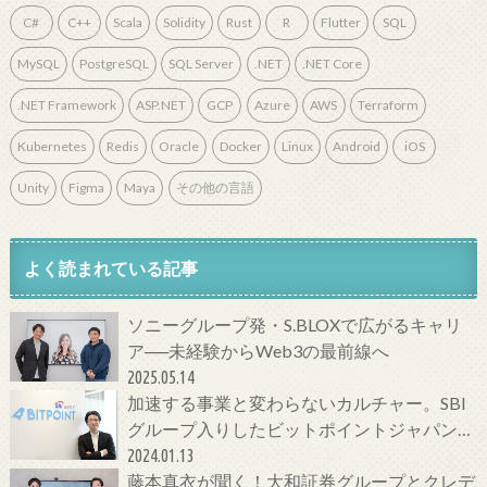
C#
C++
Scala
Solidity
Rust
R
Flutter
SQL
MySQL
PostgreSQL
SQL Server
.NET
.NET Core
.NET Framework
ASP.NET
GCP
Azure
AWS
Terraform
Kubernetes
Redis
Oracle
Docker
Linux
Android
iOS
Unity
Figma
Maya
その他の言語
よく読まれている記事
ソニーグループ発・S.BLOXで広がるキャリ
ア──未経験からWeb3の最前線へ
2025.05.14
加速する事業と変わらないカルチャー。SBI
グループ入りしたビットポイントジャパンの
今をCTOに聞いてみた！
2024.01.13
藤本真衣が聞く！大和証券グループとクレデ