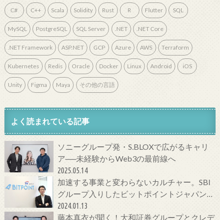
C#
C++
Scala
Solidity
Rust
R
Flutter
SQL
MySQL
PostgreSQL
SQL Server
.NET
.NET Core
.NET Framework
ASP.NET
GCP
Azure
AWS
Terraform
Kubernetes
Redis
Oracle
Docker
Linux
Android
iOS
Unity
Figma
Maya
その他の言語
よく読まれている記事
ソニーグループ発・S.BLOXで広がるキャリ
ア──未経験からWeb3の最前線へ
2025.05.14
加速する事業と変わらないカルチャー。SBI
グループ入りしたビットポイントジャパンの
今をCTOに聞いてみた！
2024.01.13
藤本真衣が聞く！大和証券グループとクレデ