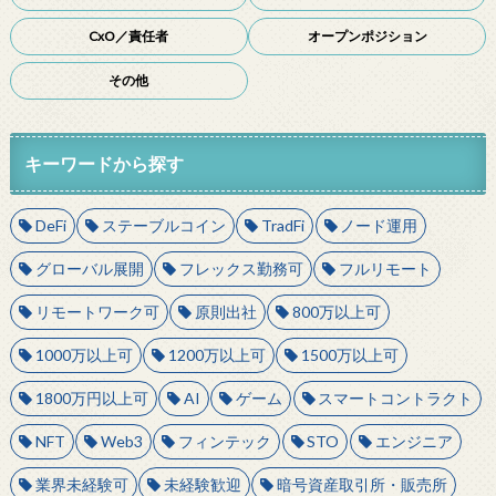
CxO／責任者
オープンポジション
その他
キーワードから探す
DeFi
ステーブルコイン
TradFi
ノード運用
グローバル展開
フレックス勤務可
フルリモート
リモートワーク可
原則出社
800万以上可
1000万以上可
1200万以上可
1500万以上可
1800万円以上可
AI
ゲーム
スマートコントラクト
NFT
Web3
フィンテック
STO
エンジニア
業界未経験可
未経験歓迎
暗号資産取引所・販売所