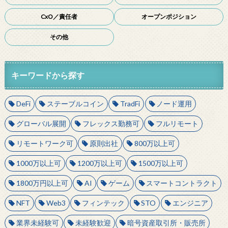
CxO／責任者
オープンポジション
その他
キーワードから探す
DeFi
ステーブルコイン
TradFi
ノード運用
グローバル展開
フレックス勤務可
フルリモート
リモートワーク可
原則出社
800万以上可
1000万以上可
1200万以上可
1500万以上可
1800万円以上可
AI
ゲーム
スマートコントラクト
NFT
Web3
フィンテック
STO
エンジニア
業界未経験可
未経験歓迎
暗号資産取引所・販売所