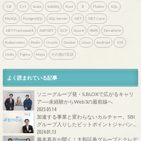
C#
C++
Scala
Solidity
Rust
R
Flutter
SQL
MySQL
PostgreSQL
SQL Server
.NET
.NET Core
.NET Framework
ASP.NET
GCP
Azure
AWS
Terraform
Kubernetes
Redis
Oracle
Docker
Linux
Android
iOS
Unity
Figma
Maya
その他の言語
よく読まれている記事
ソニーグループ発・S.BLOXで広がるキャリ
ア──未経験からWeb3の最前線へ
2025.05.14
加速する事業と変わらないカルチャー。SBI
グループ入りしたビットポイントジャパンの
今をCTOに聞いてみた！
2024.01.13
藤本真衣が聞く！大和証券グループとクレデ