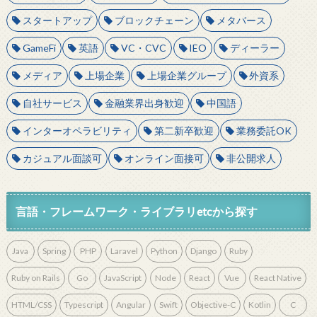
スタートアップ
ブロックチェーン
メタバース
GameFi
英語
VC・CVC
IEO
ディーラー
メディア
上場企業
上場企業グループ
外資系
自社サービス
金融業界出身歓迎
中国語
インターオペラビリティ
第二新卒歓迎
業務委託OK
カジュアル面談可
オンライン面接可
非公開求人
言語・フレームワーク・ライブラリetcから探す
Java
Spring
PHP
Laravel
Python
Django
Ruby
Ruby on Rails
Go
JavaScript
Node
React
Vue
React Native
HTML/CSS
Typescript
Angular
Swift
Objective-C
Kotlin
C