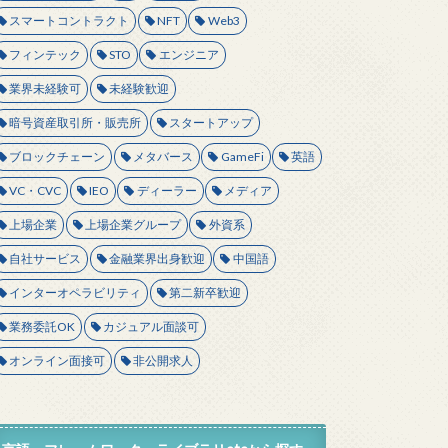
スマートコントラクト
NFT
Web3
フィンテック
STO
エンジニア
業界未経験可
未経験歓迎
暗号資産取引所・販売所
スタートアップ
ブロックチェーン
メタバース
GameFi
英語
VC・CVC
IEO
ディーラー
メディア
上場企業
上場企業グループ
外資系
自社サービス
金融業界出身歓迎
中国語
インターオペラビリティ
第二新卒歓迎
業務委託OK
カジュアル面談可
オンライン面接可
非公開求人