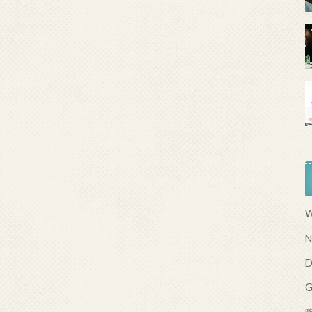
W
N
D
G