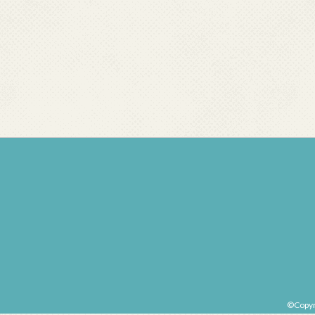
©Copy