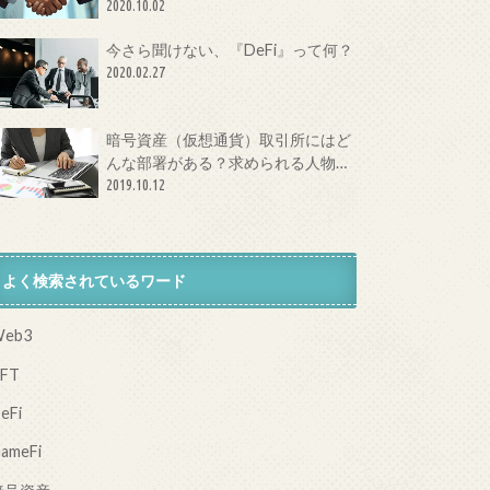
体とは？
2020.10.02
今さら聞けない、『DeFi』って何？
2020.02.27
暗号資産（仮想通貨）取引所にはど
んな部署がある？求められる人物像
は？
2019.10.12
よく検索されているワード
eb3
FT
eFi
ameFi