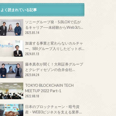
よく読まれている記事
ソニーグループ発・S.BLOXで広が
るキャリア──未経験からWeb3の最
前線へ
2025.05.14
加速する事業と変わらないカルチャ
ー。SBIグループ入りしたビットポ
イントジャパンの今をCTOに聞いて
2024.01.13
みた！
藤本真衣が聞く！大和証券グループ
とクレディセゾンの合弁会社
Fintertechが目指す次世代金融サー
2023.04.24
ビスとは
TOKYO BLOCKCHAIN TECH
MEETUP 2022 Part-1
2022.08.10
日本のブロックチェーン・暗号資
産・WEB3ビジネスを支える業界団