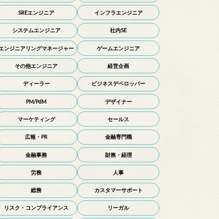
SREエンジニア
インフラエンジニア
システムエンジニア
社内SE
エンジニアリングマネージャー
ゲームエンジニア
その他エンジニア
経営企画
ディーラー
ビジネスデベロッパー
PM/PdM
デザイナー
マーケティング
セールス
広報・PR
金融専門職
金融事務
財務・経理
労務
人事
総務
カスタマーサポート
リスク・コンプライアンス
リーガル