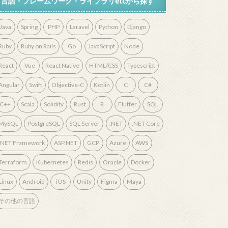
言語・フレームワーク・ライブラリetcから探す
Java
Spring
PHP
Laravel
Python
Django
Ruby
Ruby on Rails
Go
JavaScript
Node
React
Vue
React Native
HTML/CSS
Typescript
Angular
Swift
Objective-C
Kotlin
C
C#
C++
Scala
Solidity
Rust
R
Flutter
SQL
MySQL
PostgreSQL
SQL Server
.NET
.NET Core
.NET Framework
ASP.NET
GCP
Azure
AWS
Terraform
Kubernetes
Redis
Oracle
Docker
Linux
Android
iOS
Unity
Figma
Maya
その他の言語