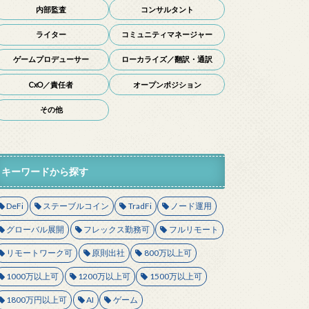
内部監査
コンサルタント
ライター
コミュニティマネージャー
ゲームプロデューサー
ローカライズ／翻訳・通訳
CxO／責任者
オープンポジション
その他
キーワードから探す
DeFi
ステーブルコイン
TradFi
ノード運用
グローバル展開
フレックス勤務可
フルリモート
リモートワーク可
原則出社
800万以上可
1000万以上可
1200万以上可
1500万以上可
1800万円以上可
AI
ゲーム