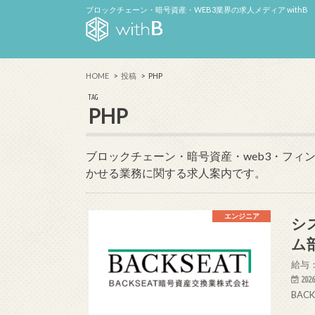
ブロックチェーン・暗号資産・WEB3業界の求人メディア withB
HOME
投稿
PHP
TAG
PHP
ブロックチェーン・暗号資産・web3・フィ
かせる業務に関する求人案内です。
エンジニア
シ
ム
給与：
2026
BAC