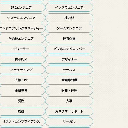
SREエンジニア
インフラエンジニア
システムエンジニア
社内SE
エンジニアリングマネージャー
ゲームエンジニア
その他エンジニア
経営企画
ディーラー
ビジネスデベロッパー
PM/PdM
デザイナー
マーケティング
セールス
広報・PR
金融専門職
金融事務
財務・経理
労務
人事
総務
カスタマーサポート
リスク・コンプライアンス
リーガル