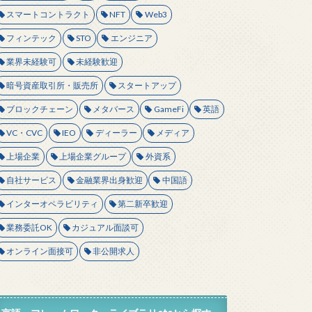
スマートコントラクト
NFT
Web3
フィンテック
STO
エンジニア
業界未経験可
未経験歓迎
暗号資産取引所・販売所
スタートアップ
ブロックチェーン
メタバース
GameFi
英語
VC・CVC
IEO
ディーラー
メディア
上場企業
上場企業グループ
外資系
自社サービス
金融業界出身歓迎
中国語
インターオペラビリティ
第二新卒歓迎
業務委託OK
カジュアル面談可
オンライン面接可
非公開求人