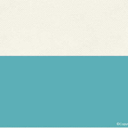
©Copy