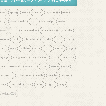
言語・フレームワーク・ライブラリetcから探す
Java
Spring
PHP
Laravel
Python
Django
Ruby
Ruby on Rails
Go
JavaScript
Node
React
Vue
React Native
HTML/CSS
Typescript
Angular
Swift
Objective-C
Kotlin
C
C#
C++
Scala
Solidity
Rust
R
Flutter
SQL
MySQL
PostgreSQL
SQL Server
.NET
.NET Core
.NET Framework
ASP.NET
GCP
Azure
AWS
Terraform
Kubernetes
Redis
Oracle
Docker
Linux
Android
iOS
Unity
Figma
Maya
その他の言語