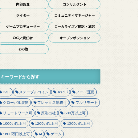
内部監査
コンサルタント
ライター
コミュニティマネージャー
ゲームプロデューサー
ローカライズ／翻訳・通訳
CxO／責任者
オープンポジション
その他
キーワードから探す
DeFi
ステーブルコイン
TradFi
ノード運用
グローバル展開
フレックス勤務可
フルリモート
リモートワーク可
原則出社
800万以上可
1000万以上可
1200万以上可
1500万以上可
1800万円以上可
AI
ゲーム