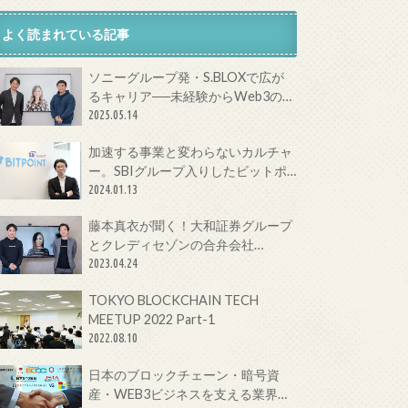
よく読まれている記事
ソニーグループ発・S.BLOXで広が
るキャリア──未経験からWeb3の最
前線へ
2025.05.14
加速する事業と変わらないカルチャ
ー。SBIグループ入りしたビットポ
イントジャパンの今をCTOに聞いて
2024.01.13
みた！
藤本真衣が聞く！大和証券グループ
とクレディセゾンの合弁会社
Fintertechが目指す次世代金融サー
2023.04.24
ビスとは
TOKYO BLOCKCHAIN TECH
MEETUP 2022 Part-1
2022.08.10
日本のブロックチェーン・暗号資
産・WEB3ビジネスを支える業界団