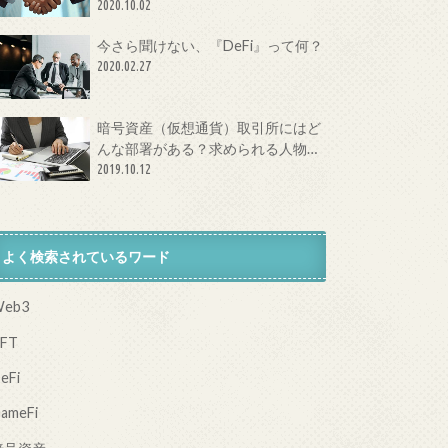
体とは？
2020.10.02
今さら聞けない、『DeFi』って何？
2020.02.27
暗号資産（仮想通貨）取引所にはど
んな部署がある？求められる人物像
は？
2019.10.12
よく検索されているワード
eb3
FT
eFi
ameFi