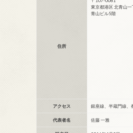
〒107-0061
東京都港区 北青山一
青山ビル5階
住所
アクセス
銀座線、半蔵門線、
代表者名
佐藤 一雅