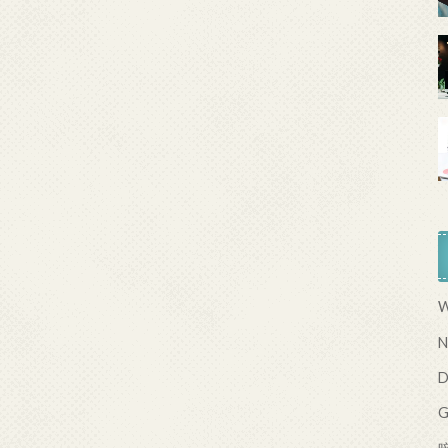
W
N
D
G