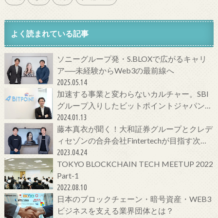
よく読まれている記事
ソニーグループ発・S.BLOXで広がるキャリ
ア──未経験からWeb3の最前線へ
2025.05.14
加速する事業と変わらないカルチャー。SBI
グループ入りしたビットポイントジャパンの
今をCTOに聞いてみた！
2024.01.13
藤本真衣が聞く！大和証券グループとクレデ
ィセゾンの合弁会社Fintertechが目指す次世
代金融サービスとは
2023.04.24
TOKYO BLOCKCHAIN TECH MEETUP 2022
Part-1
2022.08.10
日本のブロックチェーン・暗号資産・WEB3
ビジネスを支える業界団体とは？