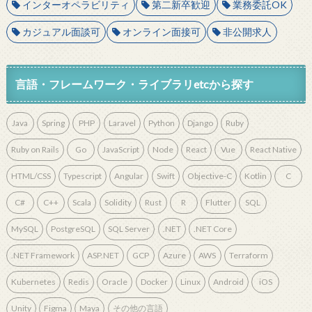
インターオペラビリティ
第二新卒歓迎
業務委託OK
カジュアル面談可
オンライン面接可
非公開求人
言語・フレームワーク・ライブラリetcから探す
Java
Spring
PHP
Laravel
Python
Django
Ruby
Ruby on Rails
Go
JavaScript
Node
React
Vue
React Native
HTML/CSS
Typescript
Angular
Swift
Objective-C
Kotlin
C
C#
C++
Scala
Solidity
Rust
R
Flutter
SQL
MySQL
PostgreSQL
SQL Server
.NET
.NET Core
.NET Framework
ASP.NET
GCP
Azure
AWS
Terraform
Kubernetes
Redis
Oracle
Docker
Linux
Android
iOS
Unity
Figma
Maya
その他の言語