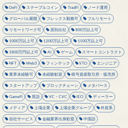
DeFi
ステーブルコイン
TradFi
ノード運用
グローバル展開
フレックス勤務可
フルリモート
リモートワーク可
原則出社
800万以上可
1000万以上可
1200万以上可
1500万以上可
1800万円以上可
AI
ゲーム
スマートコントラクト
NFT
Web3
フィンテック
STO
エンジニア
業界未経験可
未経験歓迎
暗号資産取引所・販売所
スタートアップ
ブロックチェーン
メタバース
GameFi
英語
VC・CVC
IEO
ディーラー
メディア
上場企業
上場企業グループ
外資系
自社サービス
金融業界出身歓迎
中国語