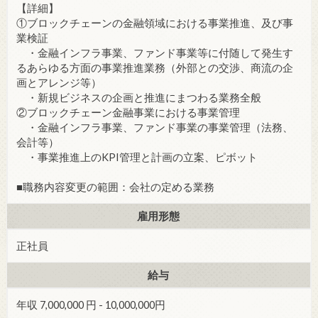
【詳細】
①ブロックチェーンの金融領域における事業推進、及び事
業検証
・金融インフラ事業、ファンド事業等に付随して発生す
るあらゆる方面の事業推進業務（外部との交渉、商流の企
画とアレンジ等）
・新規ビジネスの企画と推進にまつわる業務全般
②ブロックチェーン金融事業における事業管理
・金融インフラ事業、ファンド事業の事業管理（法務、
会計等）
・事業推進上のKPI管理と計画の立案、ピボット
■職務内容変更の範囲：会社の定める業務
雇用形態
正社員
給与
年収 7,000,000 円 - 10,000,000円