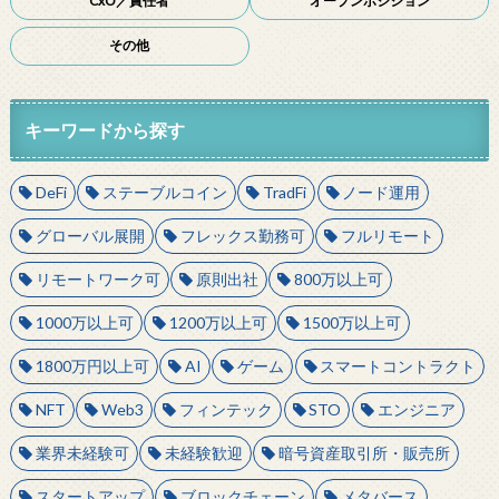
CxO／責任者
オープンポジション
その他
キーワードから探す
DeFi
ステーブルコイン
TradFi
ノード運用
グローバル展開
フレックス勤務可
フルリモート
リモートワーク可
原則出社
800万以上可
1000万以上可
1200万以上可
1500万以上可
1800万円以上可
AI
ゲーム
スマートコントラクト
NFT
Web3
フィンテック
STO
エンジニア
業界未経験可
未経験歓迎
暗号資産取引所・販売所
スタートアップ
ブロックチェーン
メタバース