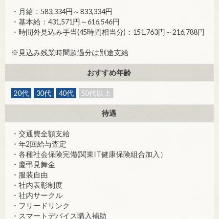
・月給：583,334円～833,334円
・基本給：431,571円～616,546円
・時間外見込み手当(45時間相当分)：151,763円～216,788円
※見込み残業時間超過分は別途支給
おすすめ年齢
20代
30代
40代
50代以上
待遇
・交通費全額支給
・年2回給与査定
・各種社会保険完備(関東IT健康保険組合加入）
・慶弔見舞金
・服装自由
・社内表彰制度
・社内サークル
・フリードリンク
・スマートデバイス購入補助