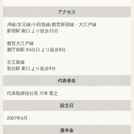
アクセス
JR線/京王線/小田急線/都営新宿線・大江戸線
新宿駅 南口 より徒歩15分
都営大江戸線
都庁前駅 A5出口 より徒歩8分
京王新線
初台駅 東口 より徒歩9分
代表者名
代表取締役社長 川本 寛之
設立日
2007年6月
資本金