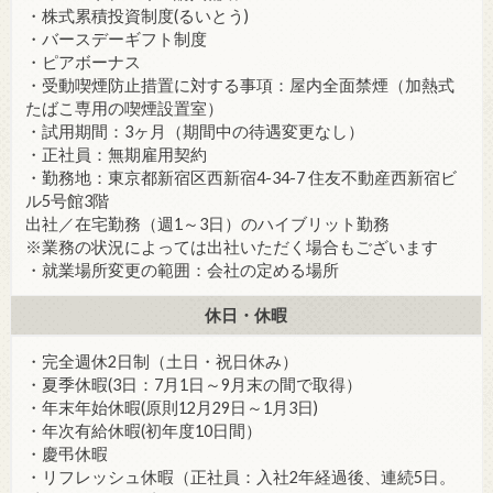
・株式累積投資制度(るいとう)
・バースデーギフト制度
・ピアボーナス
・受動喫煙防止措置に対する事項：屋内全面禁煙（加熱式
たばこ専用の喫煙設置室）
・試用期間：3ヶ月（期間中の待遇変更なし）
・正社員：無期雇用契約
・勤務地：東京都新宿区西新宿4-34-7 住友不動産西新宿ビ
ル5号館3階
出社／在宅勤務（週1～3日）のハイブリット勤務
※業務の状況によっては出社いただく場合もございます
・就業場所変更の範囲：会社の定める場所
休日・休暇
・完全週休2日制（土日・祝日休み）
・夏季休暇(3日：7月1日～9月末の間で取得）
・年末年始休暇(原則12月29日～1月3日)
・年次有給休暇(初年度10日間）
・慶弔休暇
・リフレッシュ休暇（正社員：入社2年経過後、連続5日。