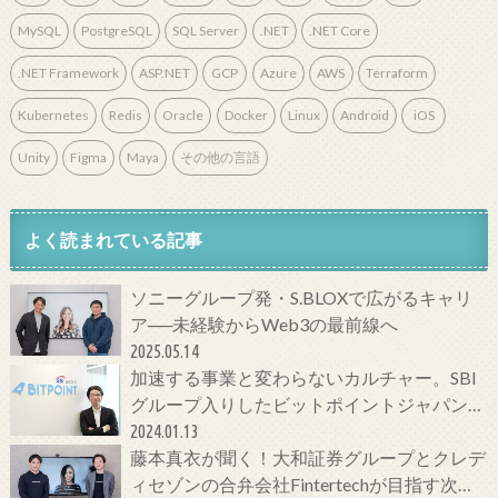
MySQL
PostgreSQL
SQL Server
.NET
.NET Core
.NET Framework
ASP.NET
GCP
Azure
AWS
Terraform
Kubernetes
Redis
Oracle
Docker
Linux
Android
iOS
Unity
Figma
Maya
その他の言語
よく読まれている記事
ソニーグループ発・S.BLOXで広がるキャリ
ア──未経験からWeb3の最前線へ
2025.05.14
加速する事業と変わらないカルチャー。SBI
グループ入りしたビットポイントジャパンの
今をCTOに聞いてみた！
2024.01.13
藤本真衣が聞く！大和証券グループとクレデ
ィセゾンの合弁会社Fintertechが目指す次世