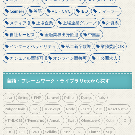
GameFi
英語
VC・CVC
IEO
ディーラー
メディア
上場企業
上場企業グループ
外資系
自社サービス
金融業界出身歓迎
中国語
インターオペラビリティ
第二新卒歓迎
業務委託OK
カジュアル面談可
オンライン面接可
非公開求人
言語・フレームワーク・ライブラリetcから探す
Java
Spring
PHP
Laravel
Python
Django
Ruby
Ruby on Rails
Go
JavaScript
Node
React
Vue
React Native
HTML/CSS
Typescript
Angular
Swift
Objective-C
Kotlin
C
C#
C++
Scala
Solidity
Rust
R
Flutter
SQL