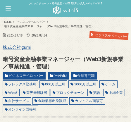
ブロックチェーン・暗号資産・WEB3業界の求人メディア withB
HOME
ビジネスデベロッパー
暗号資産金融事業マネージャー（Web3新規事業／事業推進・管理）
2025.07.10
2026.03.04
ビジネスデベロッパー
株式会社gumi
暗号資産金融事業マネージャー（Web3新規事業
／事業推進・管理）
ビジネスデベロッパー
PM/PdM
金融専門職
フレックス勤務可
800万以上可
1000万以上可
ゲーム
Web3
業界未経験可
ブロックチェーン
英語
上場企業
自社サービス
金融業界出身歓迎
カジュアル面談可
オンライン面接可