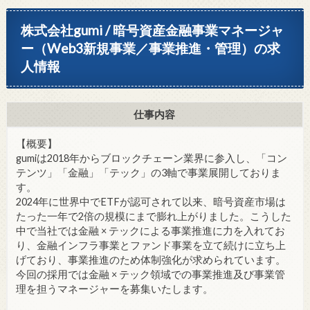
株式会社gumi / 暗号資産金融事業マネージャ
ー（Web3新規事業／事業推進・管理）の求
人情報
仕事内容
【概要】
gumiは2018年からブロックチェーン業界に参入し、「コン
テンツ」「金融」「テック」の3軸で事業展開しておりま
す。
2024年に世界中でETFが認可されて以来、暗号資産市場は
たった一年で2倍の規模にまで膨れ上がりました。こうした
中で当社では金融 × テックによる事業推進に力を入れてお
り、金融インフラ事業とファンド事業を立て続けに立ち上
げており、事業推進のため体制強化が求められています。
今回の採用では金融 × テック領域での事業推進及び事業管
理を担うマネージャーを募集いたします。