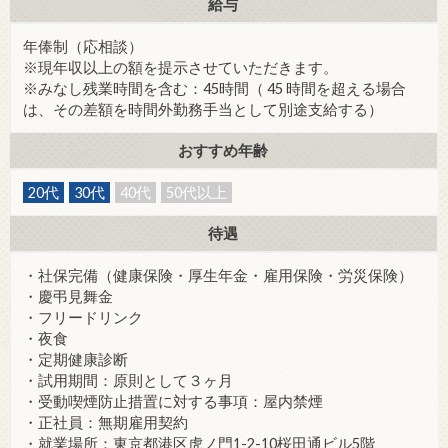
給与
年俸制（応相談）
※現年収以上の額を提示させていただきます。
※みなし残業時間を含む：45時間（ 45 時間を超える場合
は、その差額を時間外勤務手当として別途支給する）
おすすめ年齢
20代
30代
40代
50代以上
待遇
・社保完備（健康保険・厚生年金・雇用保険・労災保険）
・慶弔見舞金
・フリードリンク
・夜食
・定期健康診断
・試用期間：原則として３ヶ月
・受動喫煙防止措置に対する事項：屋内禁煙
・正社員：無期雇用契約
・就業場所：東京都港区虎ノ門1-2-10桜田通ビル5階