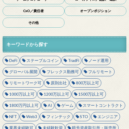
CxO／責任者
オープンポジション
その他
キーワードから探す
DeFi
ステーブルコイン
TradFi
ノード運用
グローバル展開
フレックス勤務可
フルリモート
リモートワーク可
原則出社
800万以上可
1000万以上可
1200万以上可
1500万以上可
1800万円以上可
AI
ゲーム
スマートコントラクト
NFT
Web3
フィンテック
STO
エンジニア
業界未経験可
未経験歓迎
暗号資産取引所・販売所