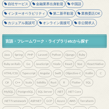
自社サービス
金融業界出身歓迎
中国語
インターオペラビリティ
第二新卒歓迎
業務委託OK
カジュアル面談可
オンライン面接可
非公開求人
言語・フレームワーク・ライブラリetcから探す
Java
Spring
PHP
Laravel
Python
Django
Ruby
Ruby on Rails
Go
JavaScript
Node
React
Vue
React Native
HTML/CSS
Typescript
Angular
Swift
Objective-C
Kotlin
C
C#
C++
Scala
Solidity
Rust
R
Flutter
SQL
MySQL
PostgreSQL
SQL Server
.NET
.NET Core
.NET Framework
ASP.NET
GCP
Azure
AWS
Terraform