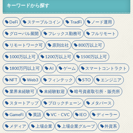
キーワードから探す
DeFi
ステーブルコイン
TradFi
ノード運用
グローバル展開
フレックス勤務可
フルリモート
リモートワーク可
原則出社
800万以上可
1000万以上可
1200万以上可
1500万以上可
1800万円以上可
AI
ゲーム
スマートコントラクト
NFT
Web3
フィンテック
STO
エンジニア
業界未経験可
未経験歓迎
暗号資産取引所・販売所
スタートアップ
ブロックチェーン
メタバース
GameFi
英語
VC・CVC
IEO
ディーラー
メディア
上場企業
上場企業グループ
外資系