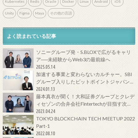
Kubernetes
Redis
Oracle
Docker
Linux
Android
iOS
Unity
Figma
Maya
その他の言語
よく読まれている記事
ソニーグループ発・S.BLOXで広がるキャリ
ア──未経験からWeb3の最前線へ
2025.05.14
加速する事業と変わらないカルチャー。SBI
グループ入りしたビットポイントジャパンの
今をCTOに聞いてみた！
2024.01.13
藤本真衣が聞く！大和証券グループとクレデ
ィセゾンの合弁会社Fintertechが目指す次世
代金融サービスとは
2023.04.24
TOKYO BLOCKCHAIN TECH MEETUP 2022
Part-1
2022.08.10