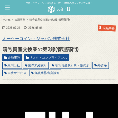
ブロックチェーン・暗号資産・WEB3業界の求人メディア withB
HOME
金融事務
暗号資産交換業の第2線(管理部門)
2023.02.21
2026.03.04
金融事務
オーケーコイン・ジャパン株式会社
暗号資産交換業の第2線(管理部門)
金融事務
リスク・コンプライアンス
原則出社
業界未経験可
暗号資産取引所・販売所
外資系
自社サービス
金融業界出身歓迎