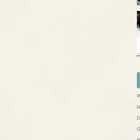
W
N
D
G