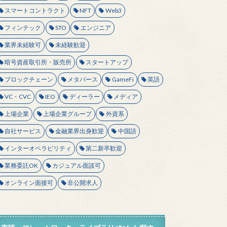
スマートコントラクト
NFT
Web3
フィンテック
STO
エンジニア
業界未経験可
未経験歓迎
暗号資産取引所・販売所
スタートアップ
ブロックチェーン
メタバース
GameFi
英語
VC・CVC
IEO
ディーラー
メディア
上場企業
上場企業グループ
外資系
自社サービス
金融業界出身歓迎
中国語
インターオペラビリティ
第二新卒歓迎
業務委託OK
カジュアル面談可
オンライン面接可
非公開求人