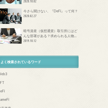
体とは？
2020.10.02
今さら聞けない、『DeFi』って何？
2020.02.27
暗号資産（仮想通貨）取引所にはど
んな部署がある？求められる人物像
は？
2019.10.12
よく検索されているワード
eb3
FT
eFi
ameFi