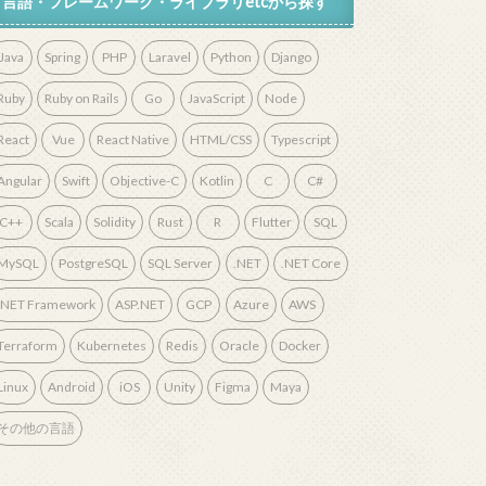
言語・フレームワーク・ライブラリetcから探す
Java
Spring
PHP
Laravel
Python
Django
Ruby
Ruby on Rails
Go
JavaScript
Node
React
Vue
React Native
HTML/CSS
Typescript
Angular
Swift
Objective-C
Kotlin
C
C#
C++
Scala
Solidity
Rust
R
Flutter
SQL
MySQL
PostgreSQL
SQL Server
.NET
.NET Core
.NET Framework
ASP.NET
GCP
Azure
AWS
Terraform
Kubernetes
Redis
Oracle
Docker
Linux
Android
iOS
Unity
Figma
Maya
その他の言語