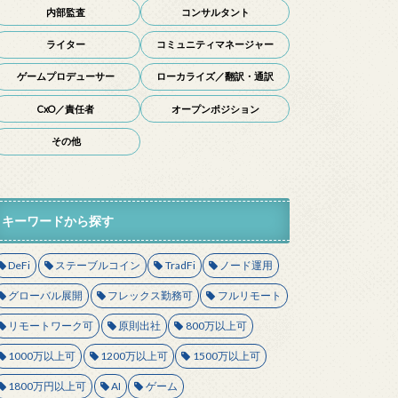
内部監査
コンサルタント
ライター
コミュニティマネージャー
ゲームプロデューサー
ローカライズ／翻訳・通訳
CxO／責任者
オープンポジション
その他
キーワードから探す
DeFi
ステーブルコイン
TradFi
ノード運用
グローバル展開
フレックス勤務可
フルリモート
リモートワーク可
原則出社
800万以上可
1000万以上可
1200万以上可
1500万以上可
1800万円以上可
AI
ゲーム