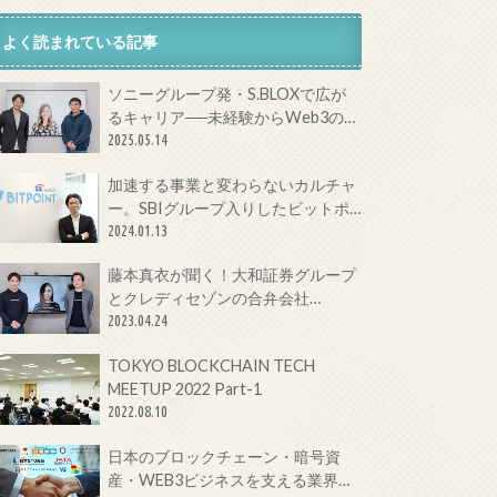
よく読まれている記事
ソニーグループ発・S.BLOXで広が
るキャリア──未経験からWeb3の最
前線へ
2025.05.14
加速する事業と変わらないカルチャ
ー。SBIグループ入りしたビットポ
イントジャパンの今をCTOに聞いて
2024.01.13
みた！
藤本真衣が聞く！大和証券グループ
とクレディセゾンの合弁会社
Fintertechが目指す次世代金融サー
2023.04.24
ビスとは
TOKYO BLOCKCHAIN TECH
MEETUP 2022 Part-1
2022.08.10
日本のブロックチェーン・暗号資
産・WEB3ビジネスを支える業界団