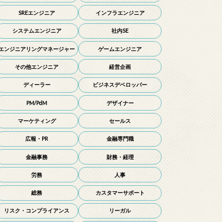
SREエンジニア
インフラエンジニア
システムエンジニア
社内SE
エンジニアリングマネージャー
ゲームエンジニア
その他エンジニア
経営企画
ディーラー
ビジネスデベロッパー
PM/PdM
デザイナー
マーケティング
セールス
広報・PR
金融専門職
金融事務
財務・経理
労務
人事
総務
カスタマーサポート
リスク・コンプライアンス
リーガル