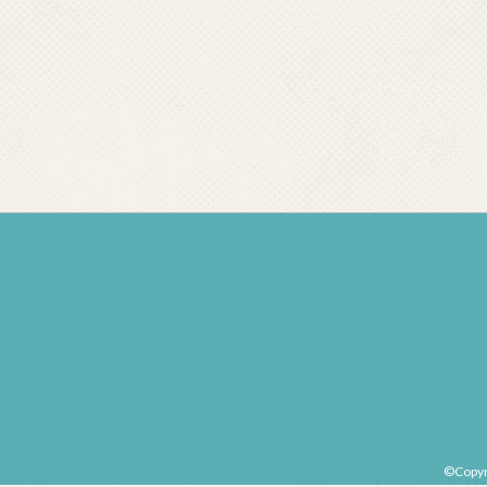
©Copy